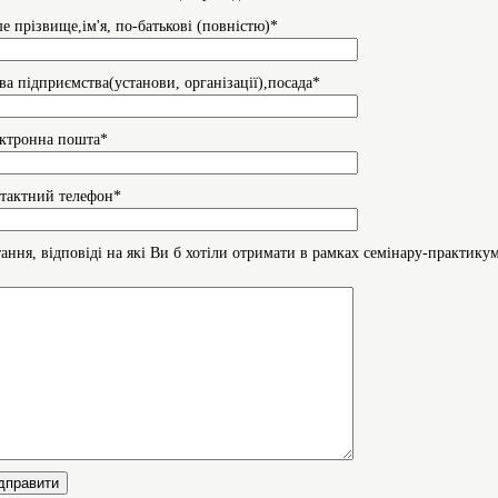
е прізвище,ім'я, по-батькові (повнiстю)*
ва підприємства(установи, організації),посада*
ктронна пошта*
тактний телефон*
ання, відповіді на які Ви б хотіли отримати в рамках семінару-практику