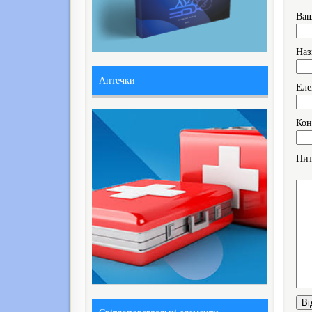
Ваш
Наз
Аптечки
Eле
Кон
Пит