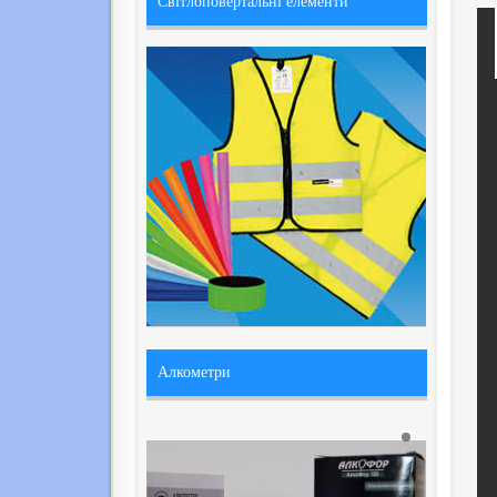
Світлоповертальні елементи
Алкометри