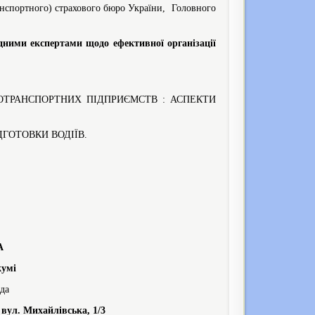
анспортного) страхового бюро України, Головного
дними експертами щодо ефективної організації
ТРАНСПОРТНИХ ПІДПРИЄМСТВ : АСПЕКТИ
ГОТОВКИ ВОДІЇВ.
А
кумі
да
 вул. Михайлівська, 1/3