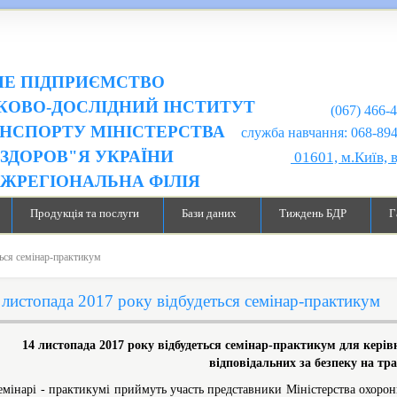
Е ПІДПРИЄМСТВО
КОВО-ДОСЛІДНИЙ ІНСТИТУТ
(067) 466-
НСПОРТУ МІНІСТЕРСТВА
служба навчання: 068-894-99-98
ЗДОРОВ"Я УКРАЇНИ
01601, м.Київ, 
ІЖРЕГІОНАЛЬНА ФІЛІЯ
Продукція та послуги
Бази даних
Тиждень БДР
Г
ться семінар-практикум
 листопада 2017 року відбудеться семінар-практикум
14 листопада 2017 року відбудеться семінар-практикум для кері
відповідальних за безпеку на тр
емінарі - практикумі приймуть участь представники Міністерства охорон