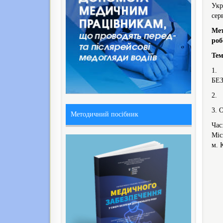
Укр
сер
Мет
роб
Тем
1.
БЕ
2.
3.
Методичний посібник
Час
Міс
м. 