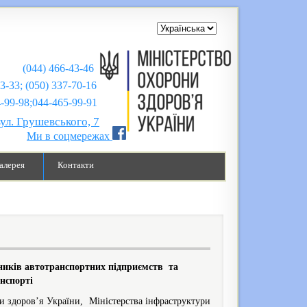
(044) 466-43-46
43-33; (050) 337-70-16
;044-465-99-91
вул. Грушевського, 7
Ми в соцмережах
алерея
Контакти
вників автотранспортних підприємств та
анспорті
и здоров’я України, Міністерства інфраструктури