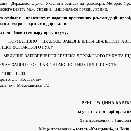
аїни, Державної служби України з безпеки на транспорті, Моторно (тр
вісного центру МВС України, Національної поліції України.
а семінару – практикуму: надання практичних рекомендацій прові
оти автотранспортних підприємств.
атичні блоки семінару-практикуму:
 НОРМАТИВНО - ПРАВОВЕ ЗАБЕЗПЕЧЕННЯ ДІЯЛЬНІСТІ АВТО
ЗПЕКИ ДОРОЖНЬОГО РУХУ
 МЕДИЧНЕ ЗАБЕЗПЕЧЕННЯ БЕЗПЕКИ ДОРОЖНЬОГО РУХУ ТА ПІД
 ОРГАНІЗАЦІЯ РОБОТИ АВТОТРАНСПОРТНИХ ПІДПРИЄМСТВ
: 10.00 – 13.00
це: готель «Козацький»,
Київ, вул. Михайлівська, 1/3
РЕЄСТРАЦІЙНА КАРТК
на участь у семінарі-практи
Дата проведення: 14 листопа
Місце проведення
– готель «Козацький», м. Київ,