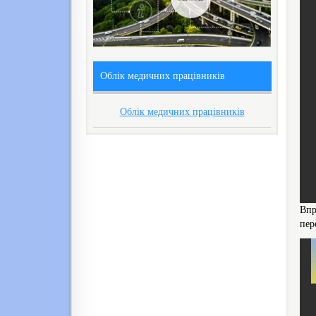
Облік медичних працівників
Облік медичних працівників
Впр
пер