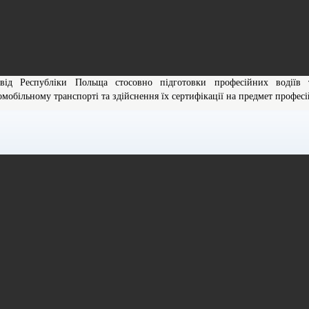
від Республіки Польща стосовно підготовки професійних водіїв 
омобільному транспорті та здійснення їх сертифікації на предмет профес