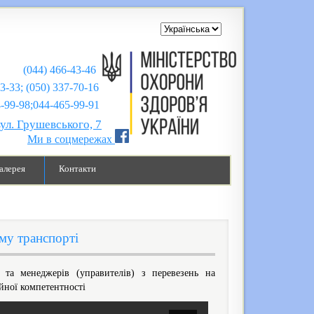
(044) 466-43-46
43-33; (050) 337-70-16
;044-465-99-91
вул. Грушевського, 7
Ми в соцмережах
алерея
Контакти
му транспорті
 та менеджерів (управителів) з перевезень на
ійної компетентності