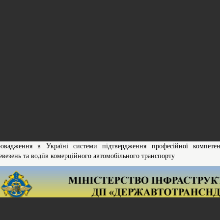
овадження в Україні системи підтвердження професійної компетент
евезень та водіїв комерційного автомобільного транспорту