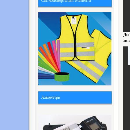
Світлоповертальні елементи
Дос
авт
Алкометри