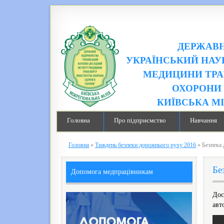
ДЕРЖАВН
УКРАЇНСЬКИЙ НАУ
МЕДИЦИНИ ТРА
ОХОРОНИ 
КИЇВСЬКА М
Головна
Про підприємство
Навчання
Головна
»
Тиждень безпеки дорожнього руху 2016
»
Безпека
Бе
Допомога медпрацівникам
Дос
авт