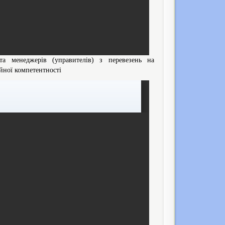
та менеджерів (управителів) з перевезень на
ійної компетентності