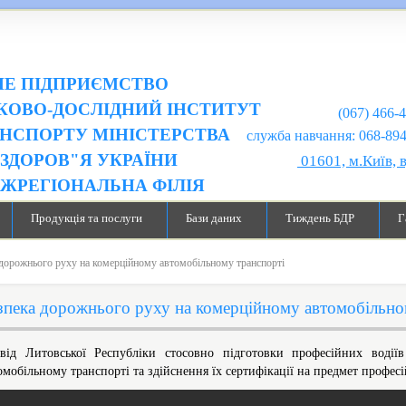
Е ПІДПРИЄМСТВО
КОВО-ДОСЛІДНИЙ ІНСТИТУТ
(067) 466-
НСПОРТУ МІНІСТЕРСТВА
служба навчання: 068-894-99-98
ЗДОРОВ"Я УКРАЇНИ
01601, м.Київ, 
ІЖРЕГІОНАЛЬНА ФІЛІЯ
Продукція та послуги
Бази даних
Тиждень БДР
Г
 дорожнього руху на комерційному автомобільному транспорті
зпека дорожнього руху на комерційному автомобільно
від Литовської Республіки стосовно підготовки професійних водіїв
омобільному транспорті та здійснення їх сертифікації на предмет профес