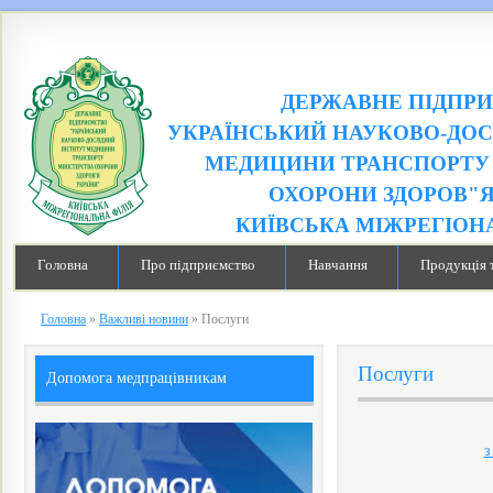
ДЕРЖАВНЕ ПІДПР
УКРАЇНСЬКИЙ НАУКОВО-ДОС
МЕДИЦИНИ ТРАНСПОРТУ 
ОХОРОНИ ЗДОРОВ"Я
КИЇВСЬКА МІЖРЕГІОН
Головна
Про підприємство
Навчання
Продукція 
Головна
»
Важливі новини
»
Послуги
Послуги
Допомога медпрацівникам
з