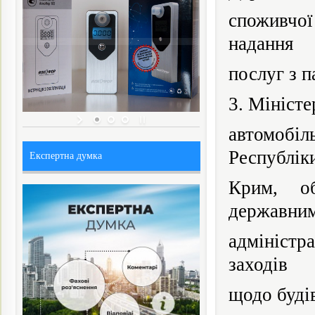
споживчо
надання
послуг з 
3. Міністе
автомобі
Республік
Експертна думка
Крим, об
державни
адмініст
заходів
щодо
буді