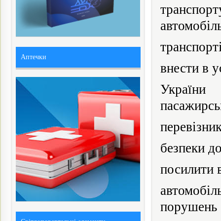
транспорт
автомобіл
транспорті
Аптечки
внести в 
України
пасажирсь
перевізник
безпеки д
посилити 
автомобіл
порушень