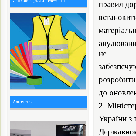
Світлоповертальні елементи
правил до
встановит
матеріальн
анулюванн
не
забезпечу
розробити
до оновлен
Алкометри
2. Міністе
України
з
Державно