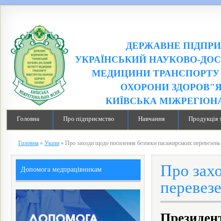
ДЕРЖАВНЕ ПІДПР
УКРАЇНСЬКИЙ НАУКОВО-ДОС
МЕДИЦИНИ ТРАНСПОРТУ 
ОХОРОНИ ЗДОРОВ"Я
КИЇВСЬКА МІЖРЕГІОН
Головна
Про підприємство
Навчання
Продукція 
Головна
»
Укази
»
Про заходи щодо посилення безпеки пасажирських перевезень
Про зах
Допомога медпрацівникам
перевез
Президен