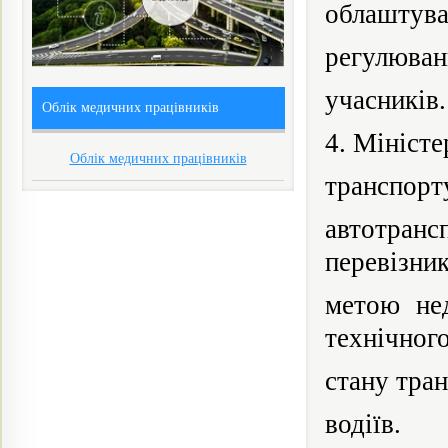
облаштува
регулюван
учасників.
Облік медичних працівників
4. Міністе
Облік медичних працівників
транспорт
автотра
перевізник
метою не
технічног
стану
тра
водіїв.