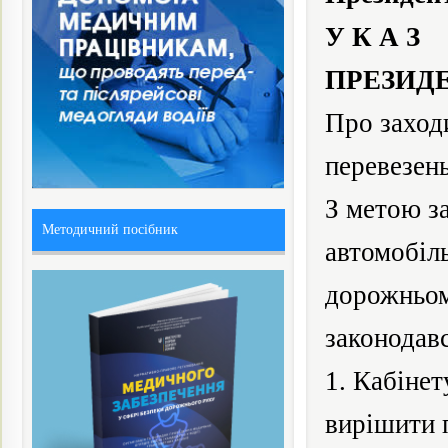
У К А З
ПРЕЗИД
Про заход
перевезен
З метою
з
Методичний посібник
автомобіл
дорожньо
законодавс
1. Кабінет
вирішити 