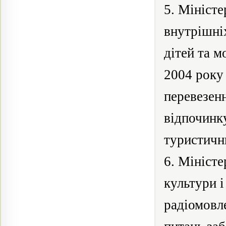
5. Міністе
внутрішні
дітей та м
2004
року
перевезен
відпочинк
туристичн
6. Міністе
культури і
радіомовл