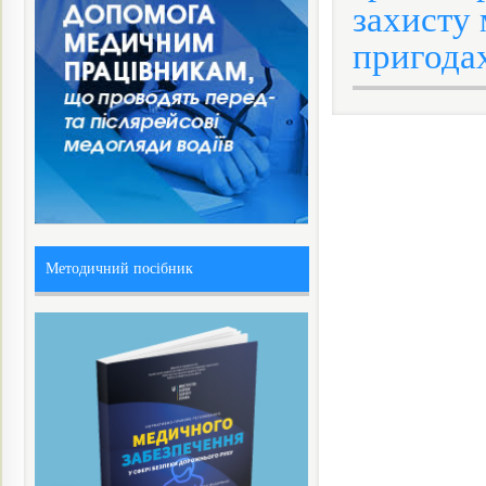
захисту
пригода
Методичний посібник