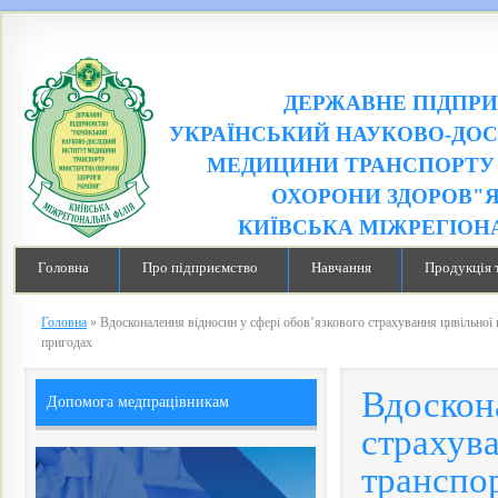
ДЕРЖАВНЕ ПІДПР
УКРАЇНСЬКИЙ НАУКОВО-ДОС
МЕДИЦИНИ ТРАНСПОРТУ 
ОХОРОНИ ЗДОРОВ"Я
КИЇВСЬКА МІЖРЕГІОН
Головна
Про підприємство
Навчання
Продукція 
Головна
»
Вдосконалення відносин у сфері обов’язкового страхування цивільної 
пригодах
Вдоскона
Допомога медпрацівникам
страхува
транспор