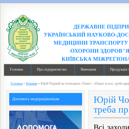
ДЕРЖАВНЕ ПІДПР
УКРАЇНСЬКИЙ НАУКОВО-ДОС
МЕДИЦИНИ ТРАНСПОРТУ 
ОХОРОНИ ЗДОРОВ"Я
КИЇВСЬКА МІЖРЕГІОН
Головна
Про підприємство
Навчання
Продукція 
Головна
»
Новини
»
Юрій Чорний на телеканалі «Тоніс»: «Перш за все, треба пр
Юрій Чор
Допомога медпрацівникам
треба п
Всі заход