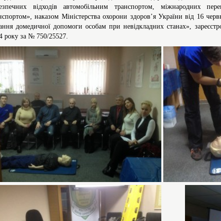
езпечних відходів автомобільним транспортом, міжнародних пере
нспортом», наказом Міністерства охорони здоров’я України від 16 чер
ання домедичної допомоги особам при невідкладних станах», зареєстр
4 року за № 750/25527.