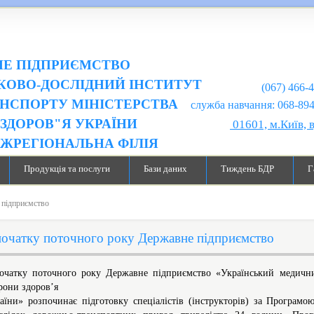
Е ПІДПРИЄМСТВО
КОВО-ДОСЛІДНИЙ ІНСТИТУТ
(067) 466-
НСПОРТУ МІНІСТЕРСТВА
служба навчання: 068-894-99-98
ЗДОРОВ"Я УКРАЇНИ
01601, м.Київ, 
ІЖРЕГІОНАЛЬНА ФІЛІЯ
Продукція та послуги
Бази даних
Тиждень БДР
Г
 підприємство
початку поточного року Державне підприємство
очатку поточного року Державне підприємство «Український медични
рони здоров’я
аїни» розпочинає підготовку спеціалістів (інструкторів) за Програм