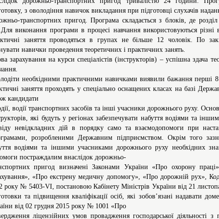
слідок дорожньо-транспортних пригод тривалістю 24 години. Прог
готовку, з оволодіння навичок викладання при підготовці слухачів над
ожньо-транспортних пригод. Програма складається з блоків, де розділ
.Для виконання програми в процесі навчання використовуються різні ви
ктичні заняття проводяться в групах не більше 12 чоловік. По зак
нувати навички проведення теоретичних і практичних занять.
ва зарахування на курси спеціалістів (інструкторів) – успішна здача т
чання.
лодіти необхідними практичними навичками виявили бажання перші 8 сл
ктичні заняття проходять у спеціально оснащених класах на базі Держ
ож кандидати
одії, водії транспортних засобів та інші учасники дорожнього руху. Осно
трукторів, які будуть у регіонах забезпечувати набуття водіями та інш
віду невідкладних дій в порядку само та взаємодопомоги при наст
грамами, розробленими Державним підприємством. Окрім того зазна
уття водіями та іншими учасниками дорожнього руху необхідних зна
омоги постраждалим внаслідок дорожньо-
нспортних пригод визначені Законами України «Про охорону праці»,
ахування», «Про екстрену медичну допомогу», «Про дорожній рух», Код
2 року № 5403-VI, постановою Кабінету Міністрів України від 21 листо
готовки та підвищення кваліфікації осіб, які зобов’язані надавати до
аїни від 02 грудня 2015 року № 1001 «Про
вердження ліцензійних умов провадження господарської діяльності з 