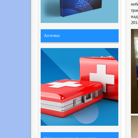
неб
тра
над
201
Аптечки