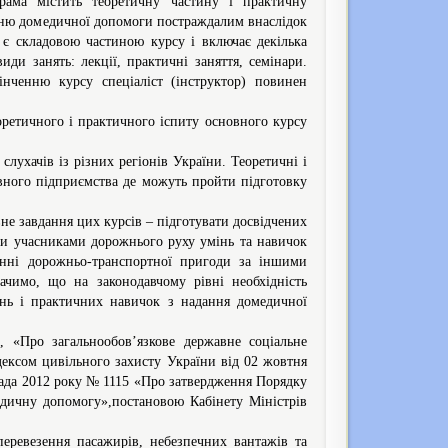
рама містить теоретичну частину і практичну
анню домедичної допомоги постраждалим внаслідок
 є складовою частиною курсу і включає декілька
ди занять: лекції, практичні заняття, семінари.
інченню курсу спеціаліст (інструктор) повинен
еоретичного і практичного іспиту основного курсу
ухачів із різних регіонів України. Теоретичні і
авного підприємства де можуть пройти підготовку
вне завдання цих курсів – підготувати досвідчених
ими учасниками дорожнього руху умінь та навичок
анні дорожньо-транспортної пригоди за іншими
чимо, що на законодавчому рівні необхідність
нь і практичних навичок з надання домедичної
 «Про загальнообов’язкове державне соціальне
ексом цивільного захисту України від 02 жовтня
пада 2012 року № 1115 «Про затвердження Порядку
медичну допомогу»,постановою Кабінету Міністрів
перевезення пасажирів, небезпечних вантажів та