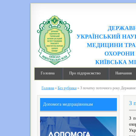
ДЕРЖАВН
УКРАЇНСЬКИЙ НАУ
МЕДИЦИНИ ТРА
ОХОРОНИ 
КИЇВСЬКА М
Головна
Про підприємство
Навчання
Головна
»
Без рубрики
»
З початку поточного року Державне
З 
Допомога медпрацівникам
З п
охо
Укр