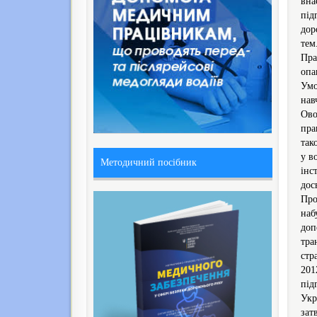
вна
під
дор
тем
Пра
опа
Умо
нав
Ово
пра
так
у в
Методичний посібник
інс
дос
Про
наб
доп
тра
стр
201
під
Укр
зат