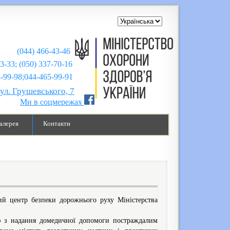
(044) 466-43-46
43-33; (050) 337-70-16
;044-465-99-91
вул. Грушевського, 7
Ми в соцмережах
алерея
Контакти
й центр безпеки дорожнього руху Міністерства
ою з надання домедичної допомоги постраждалим