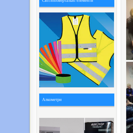
Світлоповертальні елементи
Алкометри