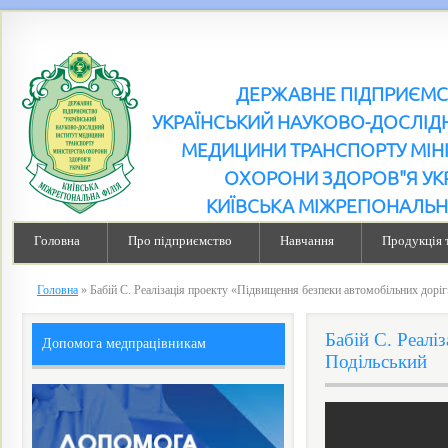
ДЕРЖАВНЕ ПІДПРИЄМ
УКРАЇНСЬКИЙ НАУКОВО-ДОСЛІДН
МЕДИЦИНИ ТРАНСПОРТУ МІН
ОХОРОНИ ЗДОРОВ"Я УК
КИЇВСЬКА МІЖРЕГІОНАЛЬН
Головна
Про підприємство
Навчання
Продукція 
Головна
»
Бабій С. Реалізація проекту «Підвищення безпеки автомобільних дорі
Бабій С. Реалі
Допомога медпрацівникам
Подільський