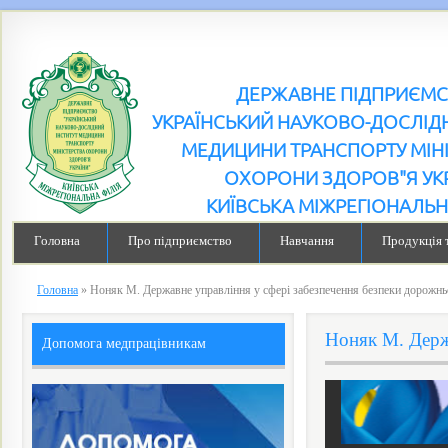
ДЕРЖАВНЕ ПІДПРИЄМ
УКРАЇНСЬКИЙ НАУКОВО-ДОСЛІДН
МЕДИЦИНИ ТРАНСПОРТУ МІН
ОХОРОНИ ЗДОРОВ"Я УК
КИЇВСЬКА МІЖРЕГІОНАЛЬН
Головна
Про підприємство
Навчання
Продукція 
Головна
»
Ноняк М. Державне управління у сфері забезпечення безпеки дорожнь
Ноняк М. Держ
Допомога медпрацівникам