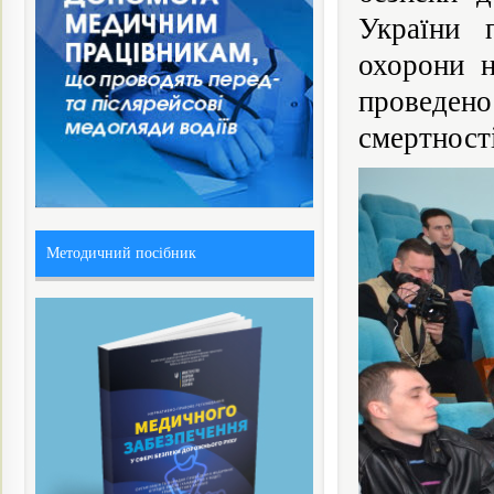
України п
охорони н
проведен
смертност
Методичний посібник