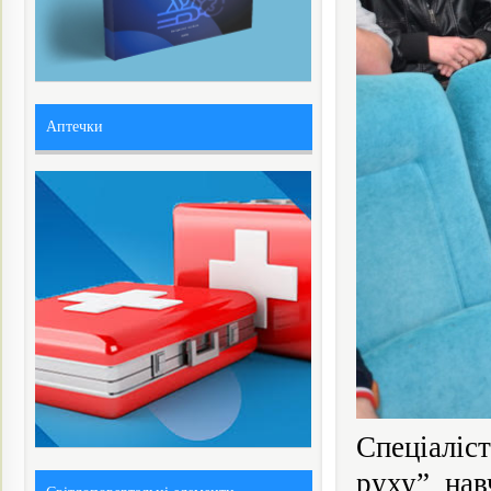
Аптечки
Спеціаліс
руху” нав