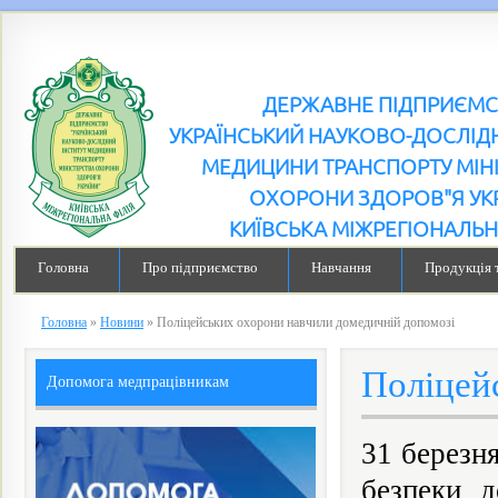
ДЕРЖАВНЕ ПІДПРИЄМ
УКРАЇНСЬКИЙ НАУКОВО-ДОСЛІДН
МЕДИЦИНИ ТРАНСПОРТУ МІН
ОХОРОНИ ЗДОРОВ"Я УК
КИЇВСЬКА МІЖРЕГІОНАЛЬН
Головна
Про підприємство
Навчання
Продукція 
Головна
»
Новини
»
Поліцейських охорони навчили домедичній допомозі
Поліцей
Допомога медпрацівникам
31 березн
безпеки 