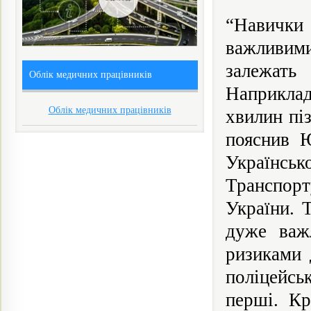
“Навичк
важливим
залежать
Облік медичних працівників
Наприклад
Облік медичних працівників
хвилин пі
пояснив 
Українсь
Транспорт
України. 
дуже важ
ризиками 
поліцейс
перші. Кр