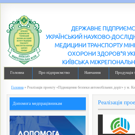
ДЕРЖАВНЕ ПІДПРИЄМ
УКРАЇНСЬКИЙ НАУКОВО-ДОСЛІДН
МЕДИЦИНИ ТРАНСПОРТУ МІН
ОХОРОНИ ЗДОРОВ"Я УК
КИЇВСЬКА МІЖРЕГІОНАЛЬН
Головна
Про підприємство
Навчання
Продукція 
Головна
»
Реалізація проекту «Підвищення безпеки автомобільних доріг» у м. Ки
Реалізація про
Допомога медпрацівникам