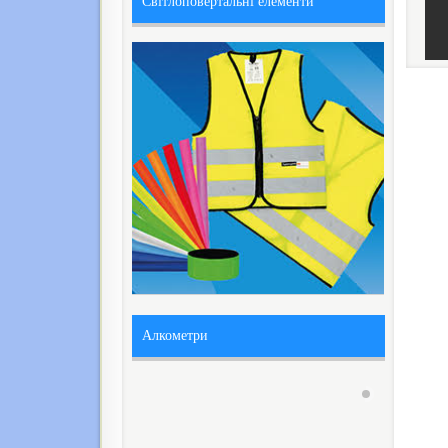
Світлоповертальні елементи
Алкометри