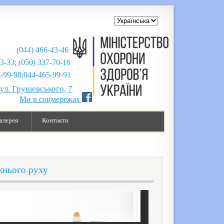
(044) 466-43-46
43-33; (050) 337-70-16
;044-465-99-91
вул. Грушевського, 7
Ми в соцмережах
алерея
Контакти
жнього руху