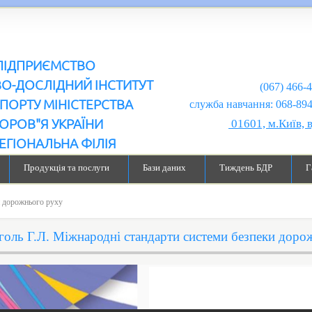
ПІДПРИЄМСТВО
ВО-ДОСЛІДНИЙ ІНСТИТУТ
(067) 466-
ПОРТУ МІНІСТЕРСТВА
служба навчання: 068-894-99-98
ОРОВ"Я УКРАЇНИ
01601, м.Київ, 
ЕГІОНАЛЬНА ФІЛІЯ
Продукція та послуги
Бази даних
Тиждень БДР
Г
и дорожнього руху
голь Г.Л. Міжнародні стандарти системи безпеки доро