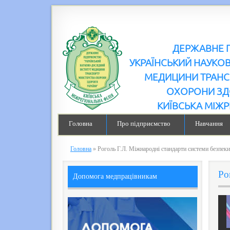
ДЕРЖАВНЕ 
УКРАЇНСЬКИЙ НАУКО
МЕДИЦИНИ ТРАНС
ОХОРОНИ ЗД
КИЇВСЬКА МІЖР
Головна
Про підприємство
Навчання
Головна
»
Роголь Г.Л. Міжнародні стандарти системи безпек
Ро
Допомога медпрацівникам