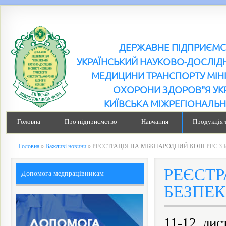
ДЕРЖАВНЕ ПІДПРИЄМ
УКРАЇНСЬКИЙ НАУКОВО-ДОСЛІДН
МЕДИЦИНИ ТРАНСПОРТУ МІН
ОХОРОНИ ЗДОРОВ"Я УК
КИЇВСЬКА МІЖРЕГІОНАЛЬН
Головна
Про підприємство
Навчання
Продукція 
Головна
»
Важливі новини
»
РЕЄСТРАЦІЯ НА МІЖНАРОДНИЙ КОНГРЕС З 
РЕЄСТР
Допомога медпрацівникам
БЕЗПЕК
11-12 лис