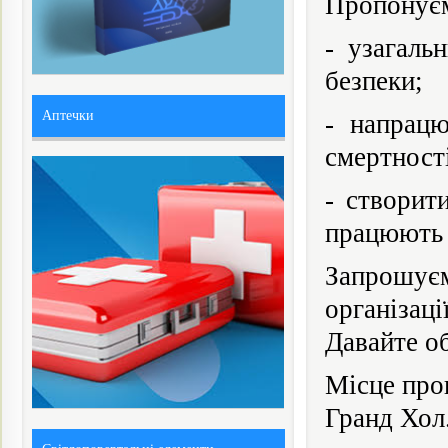
Пропонує
- узагаль
безпеки;
Аптечки
- напрацю
смертност
- створит
працюють 
Запрошує
організац
Давайте об
Місце про
Гранд Хол