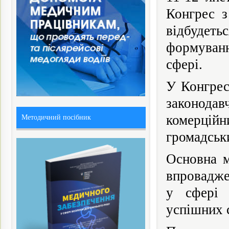
Конгрес з
відбудеть
формуванн
сфері.
У Конгрес
законода
комерцій
Методичний посібник
громадськи
Основна м
впровадже
у сфері 
успішних с