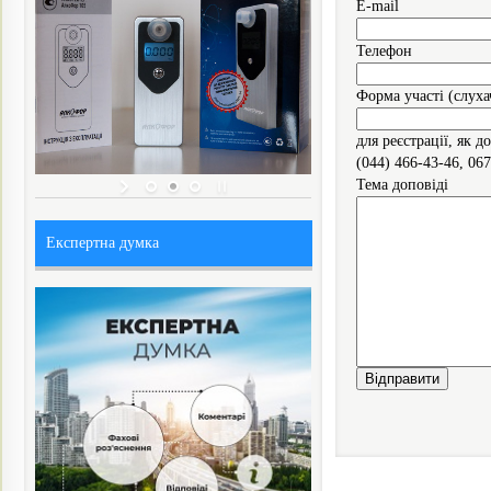
E-mail
Телефон
Форма участі (слуха
для реєстрації, як 
(044) 466-43-46, 06
Тема доповіді
Експертна думка