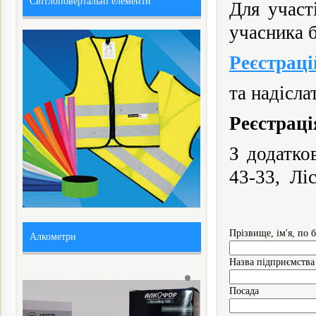
Світлоповертальні елементи
Для участ
учасника б
Реєстрац
та надісла
Реєстраці
З додатко
43-33, Ліс
Прізвище, ім'я, по 
Алкометри
Назва підприємства 
Посада