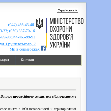
(044) 466-43-46
43-33; (050) 337-70-16
;044-465-99-91
вул. Грушевського, 7
Ми в соцмережах
алерея
Контакти
Вашого професійного свята, яке відзначається в
воє життя в ім’я незалежності й територіальної