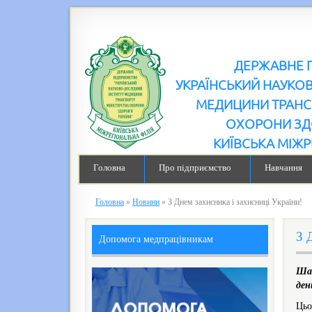
ДЕРЖАВНЕ 
УКРАЇНСЬКИЙ НАУКО
МЕДИЦИНИ ТРАНС
ОХОРОНИ ЗД
КИЇВСЬКА МІЖР
Головна
Про підприємство
Навчання
Головна
»
Новини
»
З Днем захисника і захисниці України!
З 
Допомога медпрацівникам
Шан
ден
Цьо