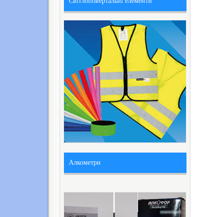
Світлоповертальні елементи
Алкометри