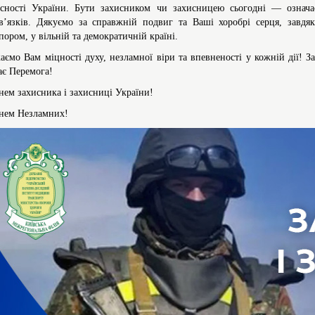
існості України. Бути захисником чи захисницею сьогодні — означа
в’язків. Дякуємо за справжній подвиг та Ваші хоробрі серця, завд
пором, у вільній та демократичній країні.
аємо Вам міцності духу, незламної віри та впевненості у кожній дії! З
ає Перемога!
нем захисника і захисниці України!
нем Незламних!