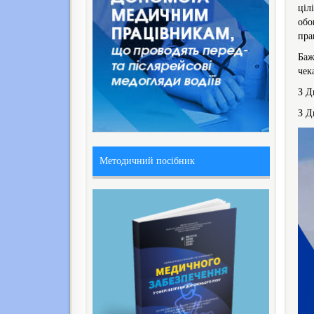
ціл
обо
пра
Баж
чек
З Д
З Д
Методичний посібник