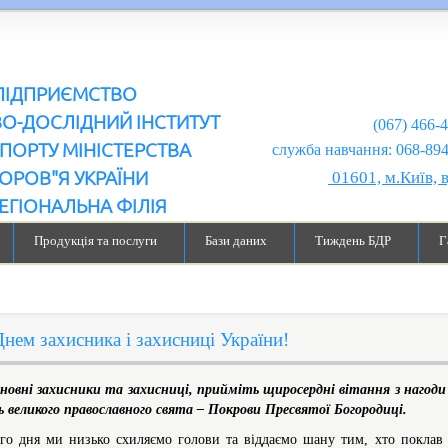
ПІДПРИЄМСТВО
ВО-ДОСЛІДНИЙ ІНСТИТУТ
(067) 466-
ПОРТУ МІНІСТЕРСТВА
служба навчання: 068-894-99-98
ОРОВ"Я УКРАЇНИ
01601, м.Київ, 
ЕГІОНАЛЬНА ФІЛІЯ
Продукція та послуги
Бази даних
Тиждень БДР
Г
Днем захисника і захисниці України!
овні захисники та захисниці, прийміть щиросердні вітання з нагоди 
ь великого православного свята – Покрови Пресвятої Богородиці.
го дня ми низько схиляємо голови та віддаємо шану тим, хто поклав с