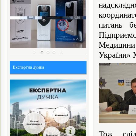
надскладн
координа
питань б
Підприємс
Медицини
України» 
Експертна думка
Тож, слі