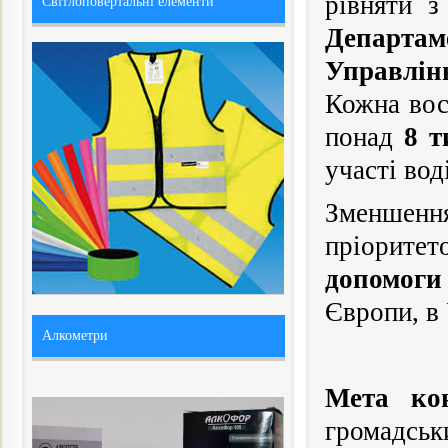
рівняти 
Світлоповертальні елементи
Департа
Управлін
Кожна вос
понад
8 т
участі вод
Зменшенн
пріорите
допомоги
Європи, в 
Алкометри
Мета кон
громадськ