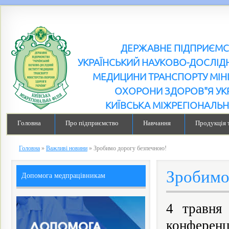
ДЕРЖАВНЕ ПІДПРИЄМ
УКРАЇНСЬКИЙ НАУКОВО-ДОСЛІДН
МЕДИЦИНИ ТРАНСПОРТУ МІН
ОХОРОНИ ЗДОРОВ"Я УК
КИЇВСЬКА МІЖРЕГІОНАЛЬН
Головна
Про підприємство
Навчання
Продукція 
Головна
»
Важливі новини
»
Зробимо дорогу безпечною!
Зробимо
Допомога медпрацівникам
4 травня 
конферен