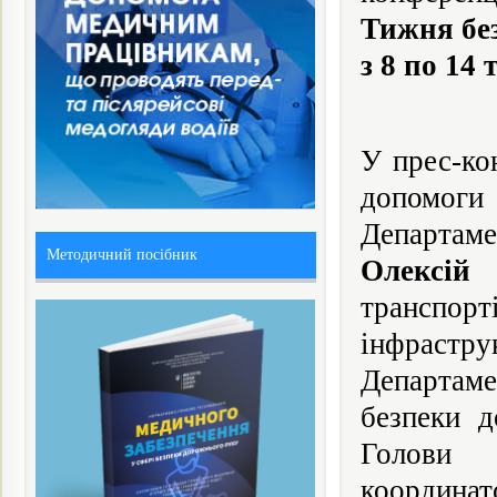
Тижня бе
з 8 по 14 
У прес-ко
допомог
Департаме
Методичний посібник
Олексій
транспор
інфрастр
Департаме
безпеки 
Голови 
координа