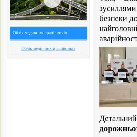
зусиллями
безпеки д
найголов
Облік медичних працівників
аварійност
Облік медичних працівників
Детальн
дорожньо