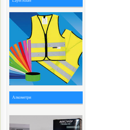
LayerSlider
Алкометри