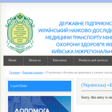
ДЕРЖАВНЕ ПІДПРИЄМ
УКРАЇНСЬКИЙ НАУКОВО-ДОСЛІДН
МЕДИЦИНИ ТРАНСПОРТУ МІН
ОХОРОНИ ЗДОРОВ"Я УК
КИЇВСЬКА МІЖРЕГІОНАЛЬН
Home
About us
Education
Products and services
Головна
»
Важливі новини
»
(Українська) «Безпека на транспорті в умовах сьо
(Українська) 
LayerSlider
Sorry, this entry is o