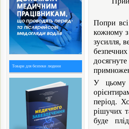
Прий
Попри всі
кожному з 
зусилля, в
безпечних
досягнуте
Товари для безпеки людини
примножен
У цьому 
орієнтира
період. Х
рішучих т
буде плі