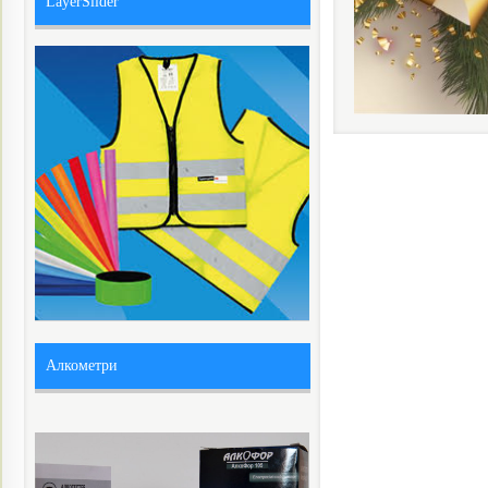
LayerSlider
Алкометри