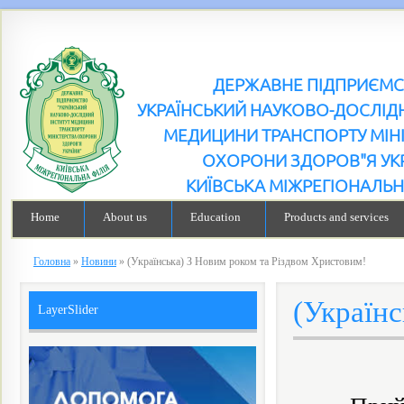
ДЕРЖАВНЕ ПІДПРИЄМ
УКРАЇНСЬКИЙ НАУКОВО-ДОСЛІДН
МЕДИЦИНИ ТРАНСПОРТУ МІН
ОХОРОНИ ЗДОРОВ"Я УК
КИЇВСЬКА МІЖРЕГІОНАЛЬН
Home
About us
Education
Products and services
Головна
»
Новини
»
(Українська) З Новим роком та Різдвом Христовим!
(Українс
LayerSlider