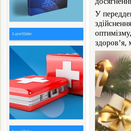
досягнення
У передде
здійснен
оптимізму
LayerSlider
здоров’я, 