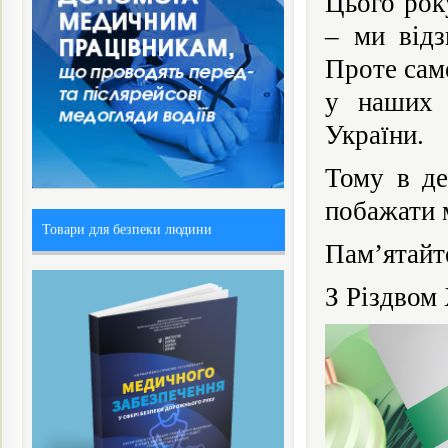
Цього рок
– ми відз
Проте саме
у наших 
України.
Тому в де
побажати 
Товари для безпеки людини
Пам’ятайте
З Різдвом