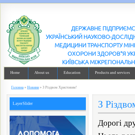
ДЕРЖАВНЕ ПІДПРИЄМ
УКРАЇНСЬКИЙ НАУКОВО-ДОСЛІДН
МЕДИЦИНИ ТРАНСПОРТУ МІН
ОХОРОНИ ЗДОРОВ"Я УК
КИЇВСЬКА МІЖРЕГІОНАЛЬН
Home
About us
Education
Products and services
Головна
»
Новини
»
З Різдвом Христовим!
З Різдв
LayerSlider
Дорогі дру