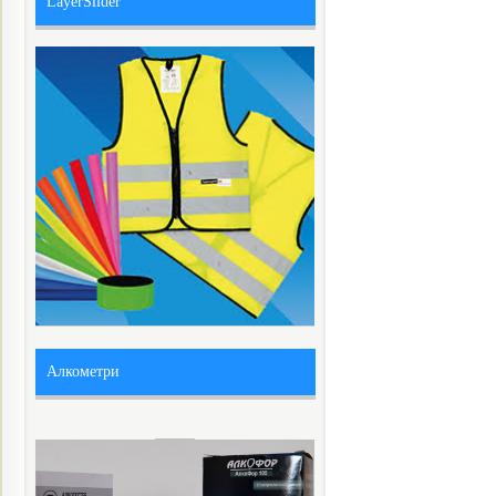
LayerSlider
Алкометри