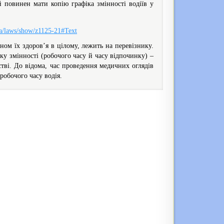
й повинен мати копію графіка змінності водіїв у
ua/laws/show/z1125-21#Text
ном їх здоров’я в цілому, лежить на перевізнику.
іку змінності (робочого часу й часу відпочинку) –
мстві. До відома, час проведення медичних оглядів
робочого часу водія.