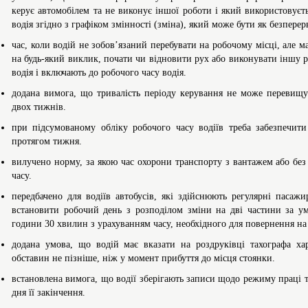
керує автомобілем та не виконує іншої роботи і який використовуєт
водія згідно з графіком змінності (зміна), який може бути як безперер
час, коли водій не зобов’язаний перебувати на робочому місці, але м
на будь-який виклик, почати чи відновити рух або виконувати іншу ро
водія і включають до робочого часу водія.
додана вимога, що тривалість періоду керування не може перевищу
двох тижнів.
при підсумованому обліку робочого часу водіїв треба забезпечит
протягом тижня.
вилучено норму, за якою час охорони транспорту з вантажем або без 
часу.
передбачено для водіїв автобусів, які здійснюють регулярні пасаж
встановити робочий день з розподілом зміни на дві частини за у
години 30 хвилин з урахуванням часу, необхідного для повернення на
додана умова, що водій має вказати на роздруківці тахографа х
обставин не пізніше, ніж у момент прибуття до місця стоянки.
встановлена вимога, що водії зберігають записи щодо режиму праці т
дня її закінчення.