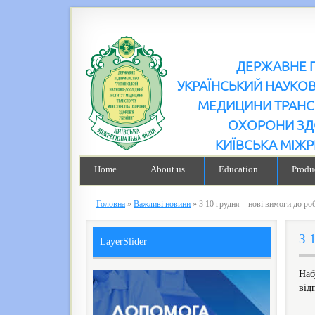
ДЕРЖАВНЕ 
УКРАЇНСЬКИЙ НАУКО
МЕДИЦИНИ ТРАНС
ОХОРОНИ ЗД
КИЇВСЬКА МІЖР
Home
About us
Education
Produc
Головна
»
Важливі новини
»
З 10 грудня – нові вимоги до роб
З 
LayerSlider
Наб
від