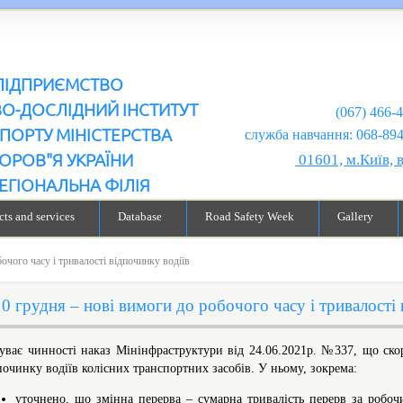
ПІДПРИЄМСТВО
ВО-ДОСЛІДНИЙ ІНСТИТУТ
(067) 466-
ПОРТУ МІНІСТЕРСТВА
служба навчання: 068-894-99-98
ОРОВ"Я УКРАЇНИ
01601, м.Київ, 
ЕГІОНАЛЬНА ФІЛІЯ
ts and services
Database
Road Safety Week
Gallery
очого часу і тривалості відпочинку водіїв
10 грудня – нові вимоги до робочого часу і тривалості 
уває чинності наказ Мінінфраструктури від 24.06.2021р. №337, що ск
починку водіїв колісних транспортних засобів. У ньому, зокрема:
уточнено, що змінна перерва – сумарна тривалість перерв за робочи