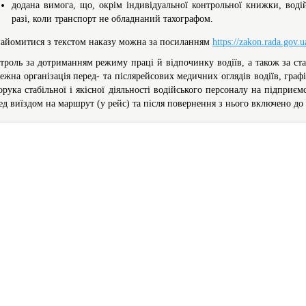
додана вимога, що, окрім індивідуальної контрольної книжки, воді
разі, коли транспорт не обладнаний тахографом.
айомитися з текстом наказу можна за посиланням
https://zakon.rada.gov.
троль за дотриманням режиму праці й відпочинку водіїв, а також за ста
ежна організація перед- та післярейсових медичних оглядів водіїв, граф
орука стабільної і якісної діяльності водійського персоналу на підприє
ед виїздом на маршрут (у рейс) та після повернення з нього включено до 