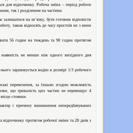
ься для відпочинку. Робоча зміна – період роботи
вним, так і розділеним на частини.
ає залишатися на зв’язку, бути готовим відповісти
боту, також відносять до часу простоїв не з вини
вати 56 годин на тиждень та 90 годин протягом
и наявність не менше ніж одного вихідного дня
нього зараховується водію в розмірі 1/3 робочого
ирські перевезення, за їхньою згодою можливість
мови, що тривалість цих частин не перевищує 4
 місце стоянки.
арактер і причину виникнення непередбачуваних
а відпочинку протягом робочої зміни та 28 днів з