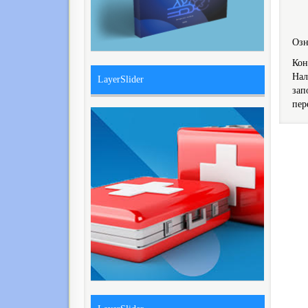
Озн
Кон
Нал
LayerSlider
зап
пер