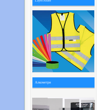
LayerSlider
Алкометри