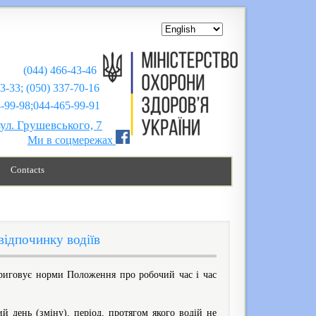
(044) 466-43-46
43-33; (050) 337-70-16
;044-465-99-91
вул. Грушевського, 7
Ми в соцмережах
Contacts
відпочинку водіїв
ориговує норми Положення про робочий час і час
й день (зміну), період, протягом якого водій не