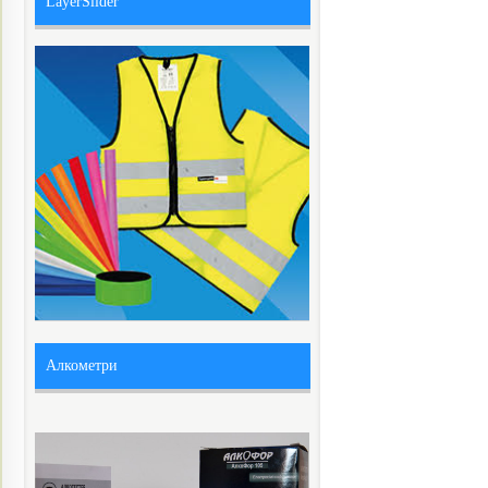
LayerSlider
Алкометри