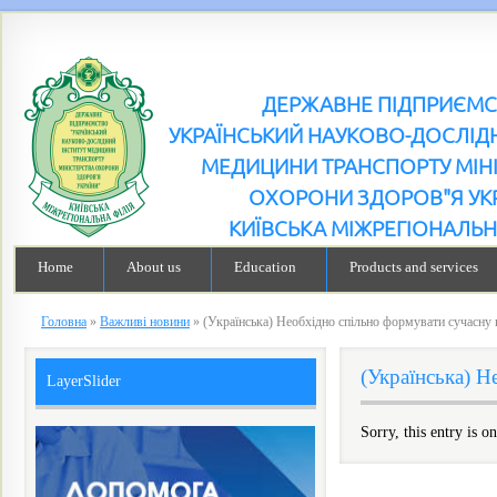
ДЕРЖАВНЕ ПІДПРИЄМ
УКРАЇНСЬКИЙ НАУКОВО-ДОСЛІДН
МЕДИЦИНИ ТРАНСПОРТУ МІН
ОХОРОНИ ЗДОРОВ"Я УК
КИЇВСЬКА МІЖРЕГІОНАЛЬН
Home
About us
Education
Products and services
Головна
»
Важливі новини
»
(Українська) Необхідно спільно формувати сучасну 
(Українська) Н
LayerSlider
Sorry, this entry is o