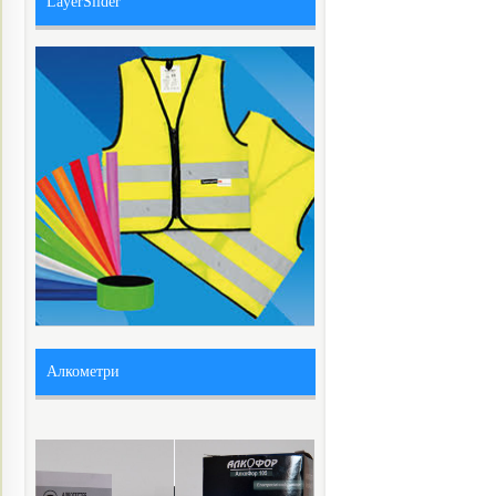
LayerSlider
Алкометри