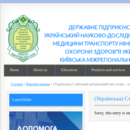
ДЕРЖАВНЕ ПІДПРИЄМ
УКРАЇНСЬКИЙ НАУКОВО-ДОСЛІДН
МЕДИЦИНИ ТРАНСПОРТУ МІН
ОХОРОНИ ЗДОРОВ"Я УК
КИЇВСЬКА МІЖРЕГІОНАЛЬН
Home
About us
Education
Products and services
Головна
»
Важливі новини
»
(Українська) Стабільний артеріальний тиск водія – о
(Українська) С
LayerSlider
Sorry, this entry is o