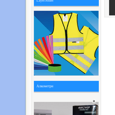
LayerSlider
Алкометри