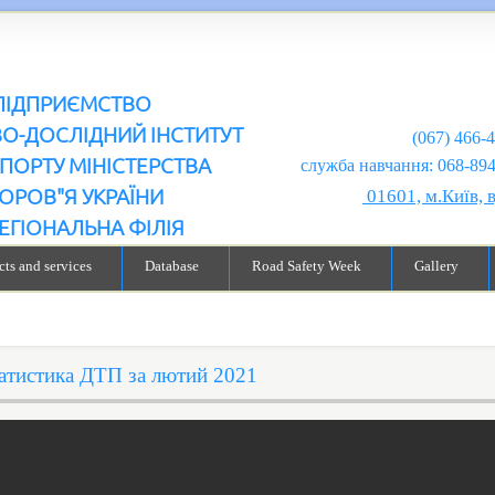
ПІДПРИЄМСТВО
ВО-ДОСЛІДНИЙ ІНСТИТУТ
(067) 466-
ПОРТУ МІНІСТЕРСТВА
служба навчання: 068-894-99-98
ОРОВ"Я УКРАЇНИ
01601, м.Київ, 
ЕГІОНАЛЬНА ФІЛІЯ
ts and services
Database
Road Safety Week
Gallery
атистика ДТП за лютий 2021