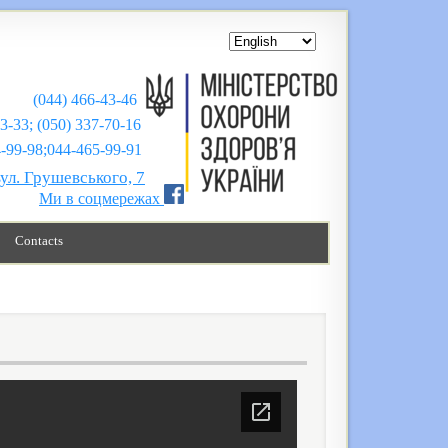
(044) 466-43-46
43-33; (050) 337-70-16
;044-465-99-91
вул. Грушевського, 7
Ми в соцмережах
Contacts