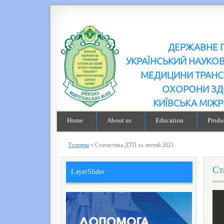
ДЕРЖАВНЕ 
УКРАЇНСЬКИЙ НАУКО
МЕДИЦИНИ ТРАНС
ОХОРОНИ ЗД
КИЇВСЬКА МІЖР
Home
About us
Education
Produc
Головна
»
Статистика ДТП за лютий 2021
Ст
LayerSlider