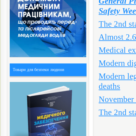
General Pl
Safety We
The 2nd st
Almost 2.6
Medical ex
Modern digi
Товари для безпеки людини
Modern leg
deaths
November 1
The 2nd st