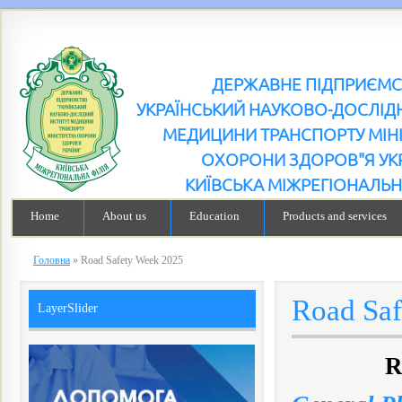
ДЕРЖАВНЕ ПІДПРИЄМ
УКРАЇНСЬКИЙ НАУКОВО-ДОСЛІДН
МЕДИЦИНИ ТРАНСПОРТУ МІН
ОХОРОНИ ЗДОРОВ"Я УК
КИЇВСЬКА МІЖРЕГІОНАЛЬН
Home
About us
Education
Products and services
Головна
»
Road Safety Week 2025
Road Saf
LayerSlider
R