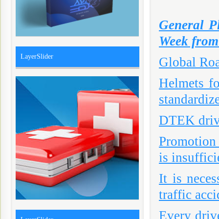
General P
Week from
LayerSlider
Global Roa
Helmets fo
standardiz
DTEK drive
Promotion o
is insuffici
It is nece
traffic acc
Every driv