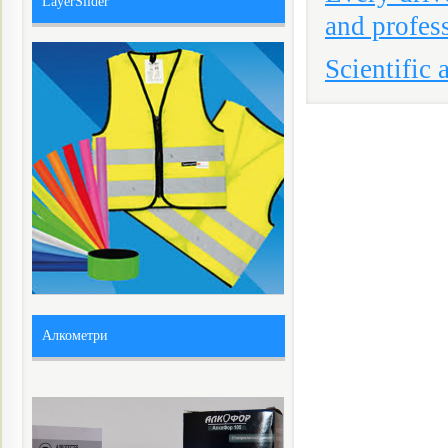
LayerSlider
and profes
Scientific
Алкометри