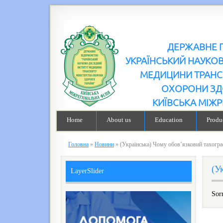
ДЕРЖАВНЕ 
УКРАЇНСЬКИЙ НАУКО
МЕДИЦИНИ ТРАНС
ОХОРОНИ ЗД
КИЇВСЬКА МІЖР
Home
About us
Education
Produc
Головна
»
Новини
»
(Українська) Чому обов’язковий тахогр
(У
LayerSlider
Sorr