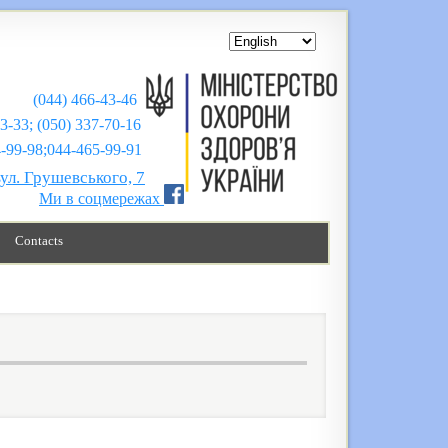
(044) 466-43-46
43-33; (050) 337-70-16
;044-465-99-91
вул. Грушевського, 7
Ми в соцмережах
Contacts