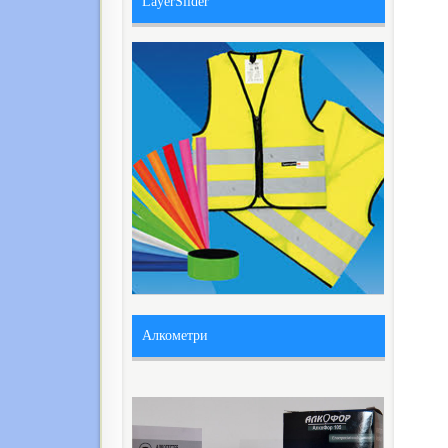
LayerSlider
Алкометри