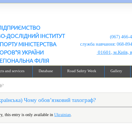
ПІДПРИЄМСТВО
ВО-ДОСЛІДНИЙ ІНСТИТУТ
(067) 466-
ПОРТУ МІНІСТЕРСТВА
служба навчання: 068-894-99-98
ОРОВ"Я УКРАЇНИ
01601, м.Київ, 
ЕГІОНАЛЬНА ФІЛІЯ
ts and services
Database
Road Safety Week
Gallery
аф?
країнська) Чому обов’язковий тахограф?
y, this entry is only available in
Ukrainian
.