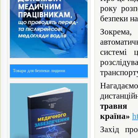
року розп
безпеки н
Зокрема,
автоматич
системі ц
розсліду
транспорту
Товари для безпеки людини
Нагадаєм
дистанцій
травня 
країна»
h
Захід пр