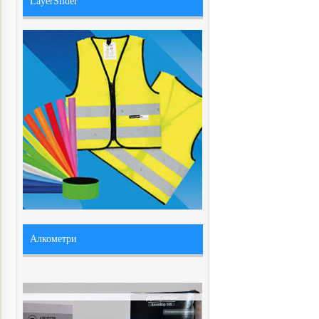
LayerSlider
Алкометри