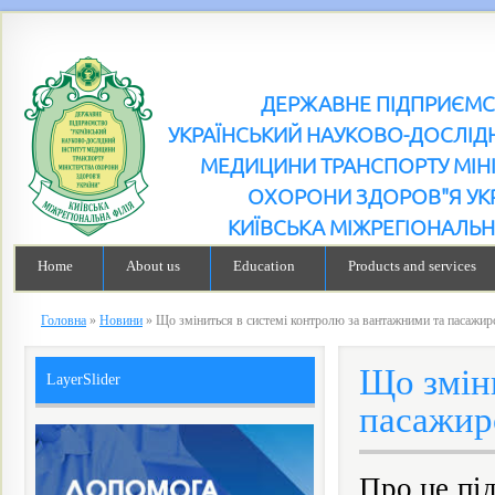
ДЕРЖАВНЕ ПІДПРИЄМ
УКРАЇНСЬКИЙ НАУКОВО-ДОСЛІДН
МЕДИЦИНИ ТРАНСПОРТУ МІН
ОХОРОНИ ЗДОРОВ"Я УК
КИЇВСЬКА МІЖРЕГІОНАЛЬН
Home
About us
Education
Products and services
Головна
»
Новини
»
Що зміниться в системі контролю за вантажними та пасажир
Що зміни
LayerSlider
пасажир
Про це пі