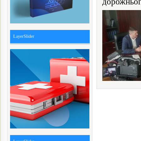
дорожньог
LayerSlider