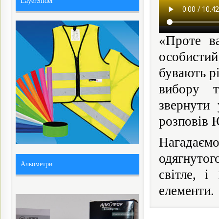
LayerSlider
«Проте ва
особистий
бувають рі
вибору т
звернути 
розповів 
Нагадаємо
одягнутог
Алкометри
світле, і
елементи.