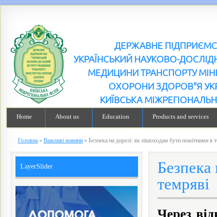
ДЕРЖАВНЕ ПІДПРИЄМ
УКРАЇНСЬКИЙ НАУКОВО-ДОСЛІДН
МЕДИЦИНИ ТРАНСПОРТУ МІН
ОХОРОНИ ЗДОРОВ"Я УК
КИЇВСЬКА МІЖРЕГІОНАЛЬН
Home
About us
Education
Products and services
Головна
»
Важливі новини
»
Безпека на дорозі: як пішоходам бути помітними в 
Безпека 
LayerSlider
темряві
Через від