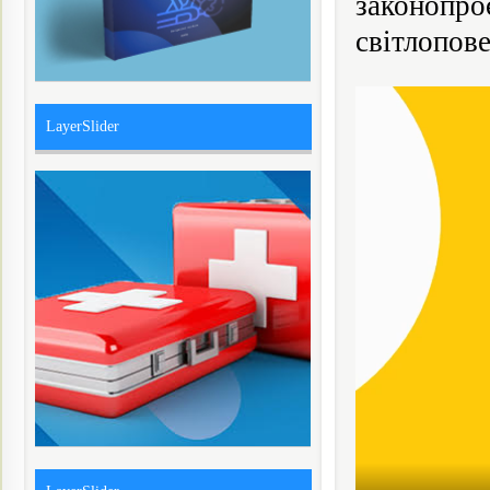
законопро
світлопове
LayerSlider