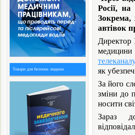
Росії, н
Зокрема, 
автівок п
Директор 
медицин
телекана
як убезпеч
Товари для безпеки людини
За його сл
зміни до 
носити сві
Зараз д
відповід