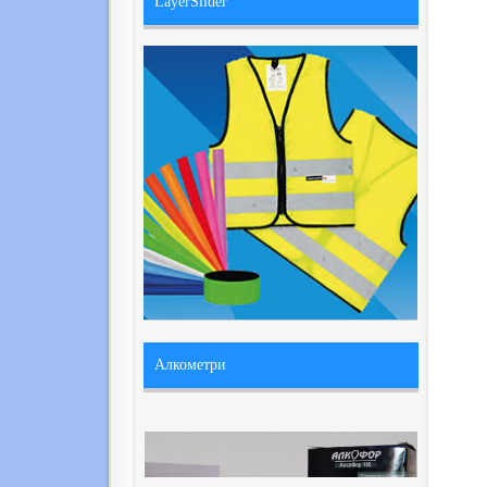
LayerSlider
Алкометри