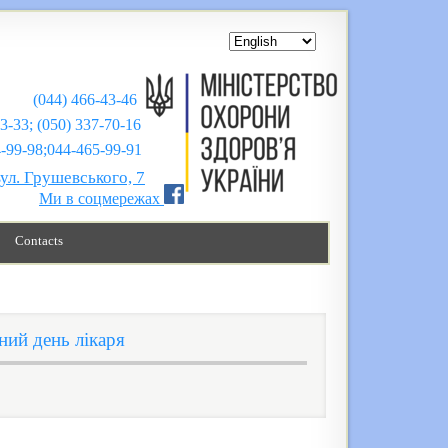
(044) 466-43-46
43-33; (050) 337-70-16
;044-465-99-91
вул. Грушевського, 7
Ми в соцмережах
Contacts
ний день лікаря