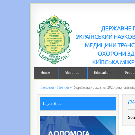
ДЕРЖАВНЕ 
УКРАЇНСЬКИЙ НАУКО
МЕДИЦИНИ ТРАНС
ОХОРОНИ ЗД
КИЇВСЬКА МІЖР
Home
About us
Education
Produc
Головна
»
Новини
»
(Українська) 6 жовтня 2025 року світ ві
(У
LayerSlider
Sorr