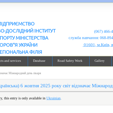
ПІДПРИЄМСТВО
ВО-ДОСЛІДНИЙ ІНСТИТУТ
(067) 466-
ПОРТУ МІНІСТЕРСТВА
служба навчання: 068-894-99-98
ОРОВ"Я УКРАЇНИ
01601, м.Київ, 
ЕГІОНАЛЬНА ФІЛІЯ
ts and services
Database
Road Safety Week
Gallery
дзначає Міжнародний день лікаря
країнська) 6 жовтня 2025 року світ відзначає Міжнарод
y, this entry is only available in
Ukrainian
.