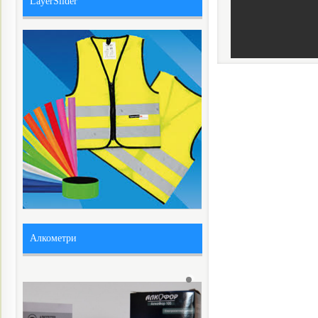
LayerSlider
Алкометри