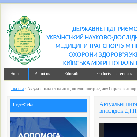
ДЕРЖАВНЕ ПІДПРИЄМ
УКРАЇНСЬКИЙ НАУКОВО-ДОСЛІДН
МЕДИЦИНИ ТРАНСПОРТУ МІН
ОХОРОНИ ЗДОРОВ"Я УК
КИЇВСЬКА МІЖРЕГІОНАЛЬН
Home
About us
Education
Products and services
Головна
»
Актуальні питання надання допомоги постраждалим із травмами опор
Актуальні пит
LayerSlider
внаслідок ДТП