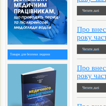
Читати далі
Про внес
року час
Читати далі
Товари для безпеки людини
Про внес
року час
Читати далі