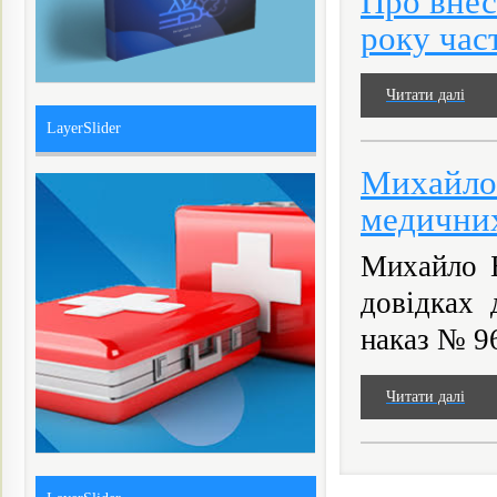
Про внес
року час
Читати далі
LayerSlider
Михайло
медичних
Михайло Б
довідках 
наказ № 96
Читати далі