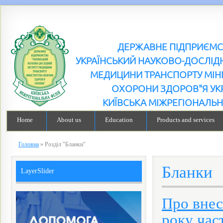
ДЕРЖАВНЕ ПІДПРИЄМ
УКРАЇНСЬКИЙ НАУКОВО-ДОСЛІДН
МЕДИЦИНИ ТРАНСПОРТУ МІН
ОХОРОНИ ЗДОРОВ"Я УК
КИЇВСЬКА МІЖРЕГІОНАЛЬН
Home
About us
Education
Products and services
Головна
»
Розділ "Бланки"
Бланки
LayerSlider
Про внес
року час