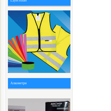
LayerSlider
Алкометри