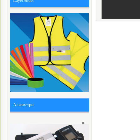
LayerSlider
Алкометри