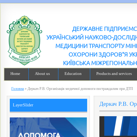
ДЕРЖАВНЕ ПІДПРИЄМ
УКРАЇНСЬКИЙ НАУКОВО-ДОСЛІДН
МЕДИЦИНИ ТРАНСПОРТУ МІН
ОХОРОНИ ЗДОРОВ"Я УК
КИЇВСЬКА МІЖРЕГІОНАЛЬН
Home
About us
Education
Products and services
Головна
»
Деркач Р.В. Організація медичної допомоги постраждалим при ДТП
Деркач Р.В. О
LayerSlider