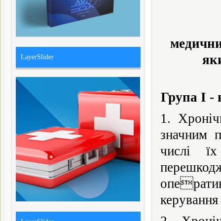
медични
як
LayerSlider
Група I -
1. Хроніч
значним п
числі їх
перешкодж
оператив
керування 