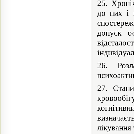
25. Хроні
до них і 
спостереж
допуск о
відсталос
індивідуа
26. Розл
психоакти
27. Стани
кровооб
когнітив
визначає
лікування 