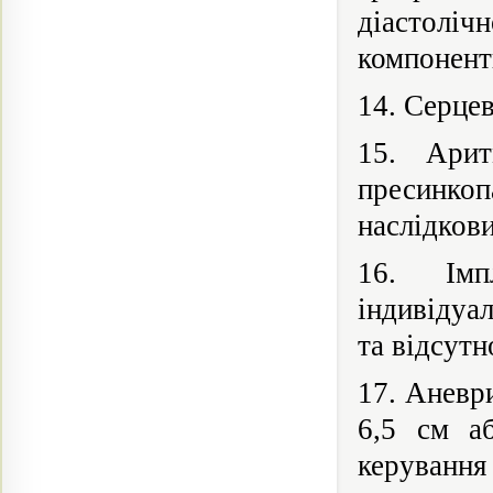
діастоліч
компонент
14. Серце
15. Арит
пресинко
наслідкови
16. Імпл
індивідуа
та відсутн
17. Аневр
6,5 см аб
керування 