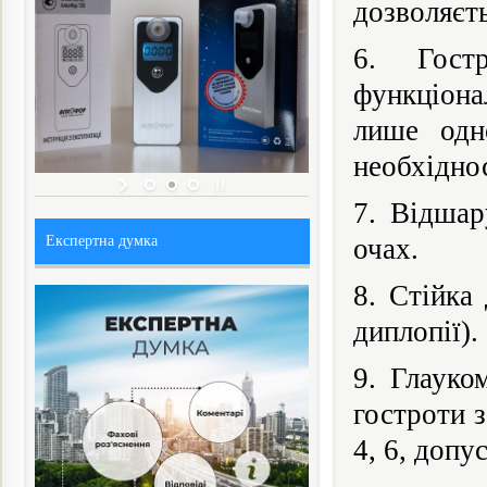
дозволяєть
6. Гост
функціона
лише одно
необхіднос
7. Відшар
Експертна думка
очах.
8. Стійка
диплопії).
9. Глауко
гостроти 
4, 6, допу