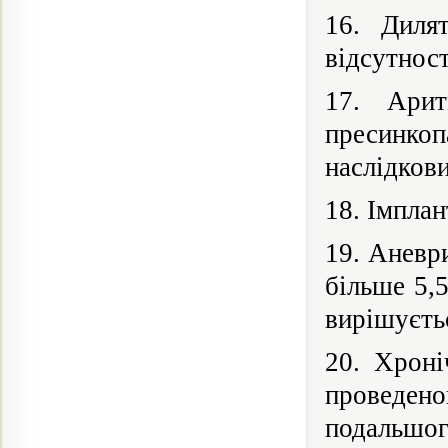
16. Диля
відсутност
17. Арит
пресинко
наслідкови
18. Імплан
19. Аневр
більше 5,
вирішуєтьс
20. Хроні
проведено
подальш