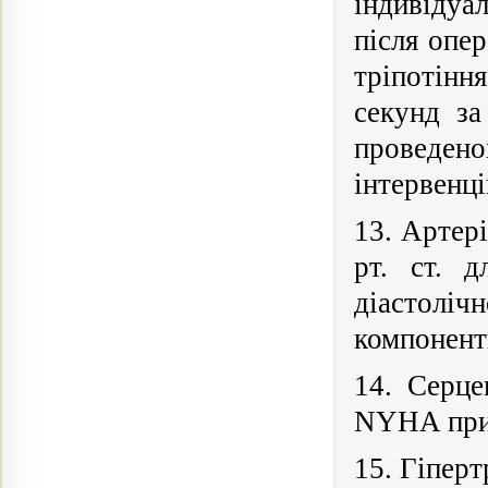
індивідуа
після опер
тріпотіння
секунд за
проведен
інтервенці
13. Артер
рт. ст. 
діастолі
компонентн
14. Серце
NYHA при 
15. Гіперт