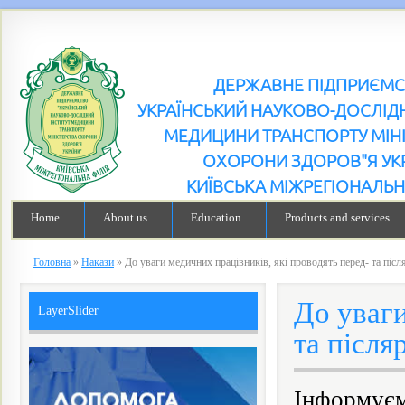
ДЕРЖАВНЕ ПІДПРИЄМ
УКРАЇНСЬКИЙ НАУКОВО-ДОСЛІДН
МЕДИЦИНИ ТРАНСПОРТУ МІН
ОХОРОНИ ЗДОРОВ"Я УК
КИЇВСЬКА МІЖРЕГІОНАЛЬН
Home
About us
Education
Products and services
Головна
»
Накази
»
До уваги медичних працівників, які проводять перед- та післ
До уваги
LayerSlider
та після
Інформуєм