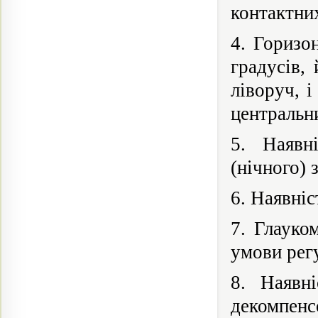
контактних
4. Горизо
градусів,
ліворуч, і
центральни
5. Наявні
(нічного) 
6. Наявніс
7. Глауко
умови регу
8. Наявні
декомпенс