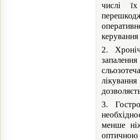
числі їх
перешкодж
оперативн
керування 
2. Хроні
запалення
сльозотеч
лікуванн
дозволяєть
3. Гостр
необхідно
менше ніж
оптичною