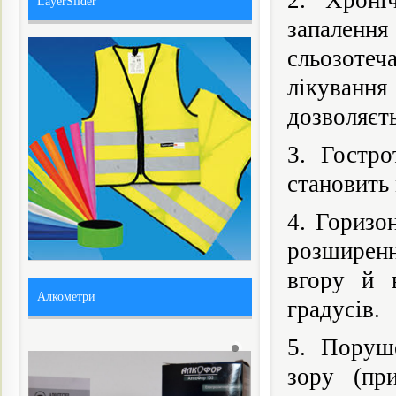
2. Хроні
LayerSlider
запалення
сльозотеч
лікуванн
дозволяєть
3. Гостро
становить 
4. Горизо
розширенн
вгору й в
Алкометри
градусів.
5. Поруше
зору (пр