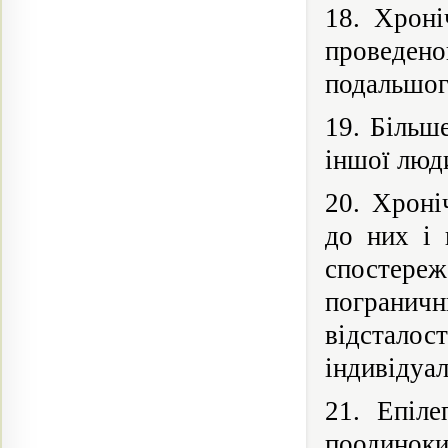
18. Хроні
проведено
подальшог
19. Більш
іншої люди
20. Хроні
до них і 
спостереж
пограничн
відсталос
індивідуа
21. Епіле
поодиноки