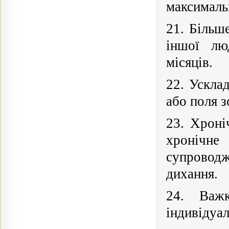
максималь
21. Більш
іншої лю
місяців.
22. Ускла
або поля з
23. Хроні
хронічне
супровод
дихання.
24. Важк
індивідуал