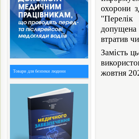
охорони з
"Перелік
допущена 
втратив чи
Замість ц
використо
жовтня 20
Товари для безпеки людини