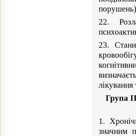
порушень)
22. Розл
психоакти
23. Стани
кровооб
когнітив
визначає
лікування 
Група II
1. Хроніч
значним п