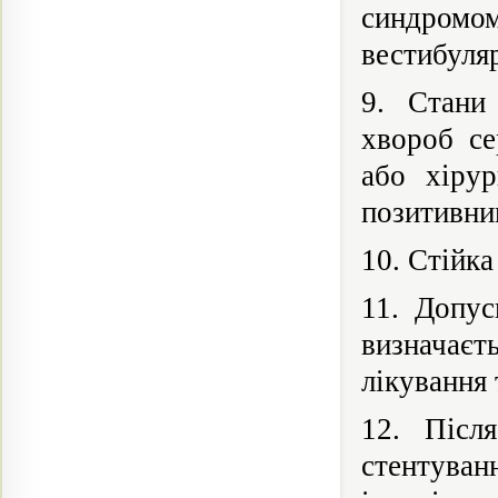
синдромо
вестибуляр
9. Стани 
хвороб се
або хірур
позитивни
10. Стійка
11. Допус
визначає
лікування 
12. Післ
стентув