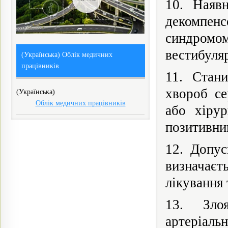
10. Наявн
декомпенс
синдромо
вестибуляр
(Українська) Облік медичних
працівників
11. Стани
хвороб се
(Українська)
Облік медичних працівників
або хірур
позитивни
12. Допус
визначає
лікування 
13. Злоя
артеріаль