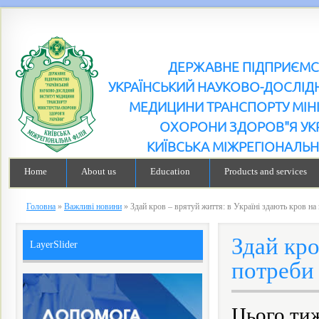
ДЕРЖАВНЕ ПІДПРИЄМ
УКРАЇНСЬКИЙ НАУКОВО-ДОСЛІДН
МЕДИЦИНИ ТРАНСПОРТУ МІН
ОХОРОНИ ЗДОРОВ"Я УК
КИЇВСЬКА МІЖРЕГІОНАЛЬН
Home
About us
Education
Products and services
Головна
»
Важливі новини
»
Здай кров – врятуй життя: в Україні здають кров н
Здай кро
LayerSlider
потреби
Цього тиж