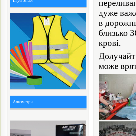
переливан
LayerSlider
дуже важ
в дорожнь
близько 3
крові.
Долучайте
може врят
Алкометри