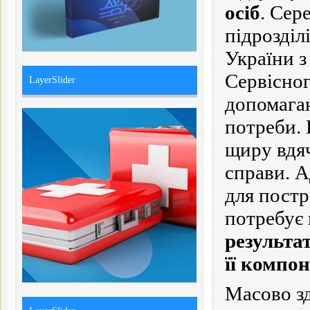
осіб
. Сер
підрозділ
України з
Сервісног
LayerSlider
допомагаю
потреби. 
щиру вдяч
справи. А
для постр
потребує
результат
її компон
Масово зд