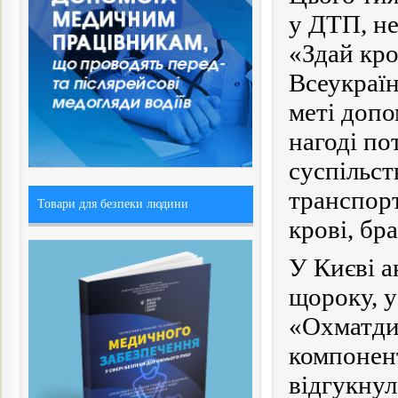
у ДТП, не
«Здай кро
Всеукраїн
меті допо
нагоді по
суспільст
транспорт
Товари для безпеки людини
крові, бр
У Києві а
щороку, у
«Охматдит
компонент
відгукнул