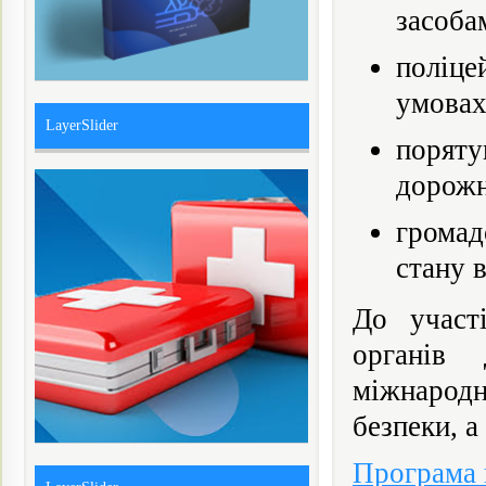
засоба
поліце
умовах
LayerSlider
порят
дорожн
громад
стану 
До участ
органів 
міжнародн
безпеки, а
Програма 