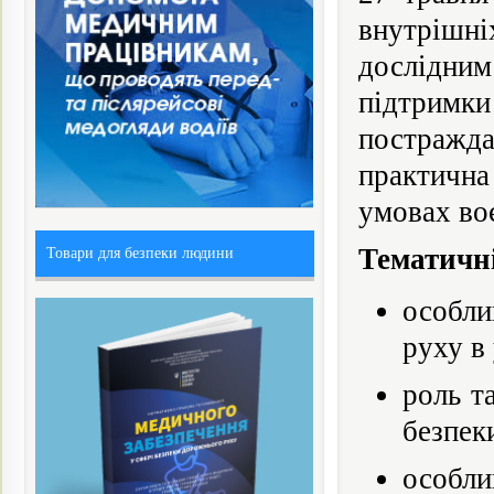
внутрішн
дослідним
підтрим
постражда
практичн
умовах во
Тематичн
Товари для безпеки людини
особли
руху в
роль т
безпек
особл