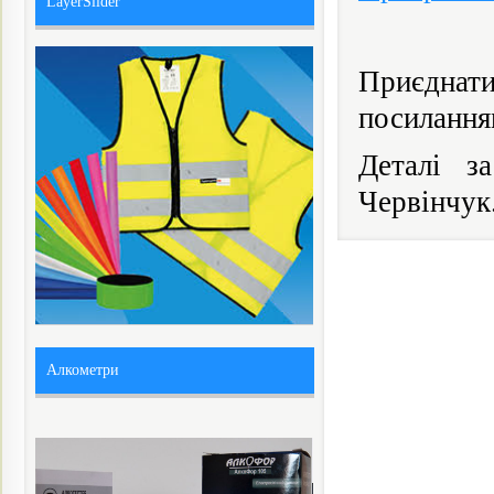
LayerSlider
Приєднат
посиланням
Деталі за
Червінчук
Алкометри