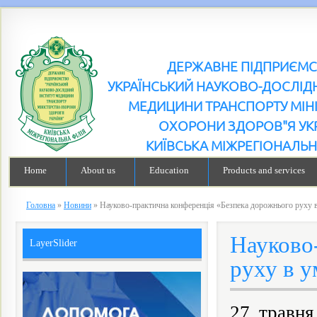
ДЕРЖАВНЕ ПІДПРИЄМ
УКРАЇНСЬКИЙ НАУКОВО-ДОСЛІДН
МЕДИЦИНИ ТРАНСПОРТУ МІН
ОХОРОНИ ЗДОРОВ"Я УК
КИЇВСЬКА МІЖРЕГІОНАЛЬН
Home
About us
Education
Products and services
Головна
»
Новини
»
Науково-практична конференція «Безпека дорожнього руху 
Науково
LayerSlider
руху в у
27 травня