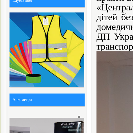
LayerSlider
«Центра
дітей бе
домедичн
ДП Укра
транспо
Алкометри