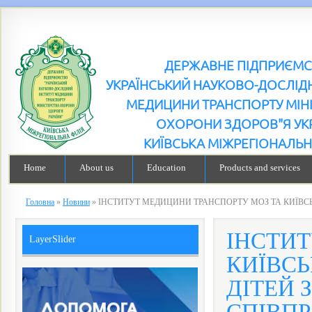
ДЕРЖАВНЕ ПІДПРИЄМ
УКРАЇНСЬКИЙ НАУКОВО-ДОСЛІДН
МЕДИЦИНИ ТРАНСПОРТУ МІН
ОХОРОНИ ЗДОРОВ"Я УК
КИЇВСЬКА МІЖРЕГІОНАЛЬН
Home
About us
Education
Products and services
Головна
»
Новини
»
ІНСТИТУТ МЕДИЦИНИ ТРАНСПОРТУ МОЗ ТА КИЇВСЬК
ІНСТИТ
LayerSlider
КИЇВСЬ
ДІТЕЙ 