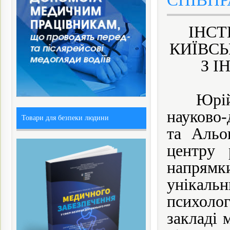
СПІВПРА
ІНСТ
КИЇВСЬ
З 
Юрій Чо
науково
Товари для безпеки людини
та Альо
центру 
напрямк
унікал
психоло
закладі 