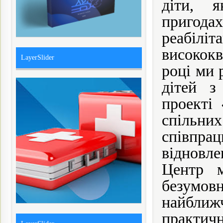
діти, я
пригод
реабіл
висококв
LayerSlider
році ми 
дітей з
проекті 
спільних
співпра
відновле
Центр 
безумовн
найближ
практичн