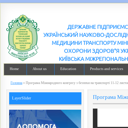
ДЕРЖАВНЕ ПІДПРИЄМ
УКРАЇНСЬКИЙ НАУКОВО-ДОСЛІДН
МЕДИЦИНИ ТРАНСПОРТУ МІН
ОХОРОНИ ЗДОРОВ"Я УК
КИЇВСЬКА МІЖРЕГІОНАЛЬН
Home
About us
Education
Products and services
Головна
»
Програма Міжнародного конгресу з безпеки на транспорті 11-12 листо
Програма Міжн
LayerSlider