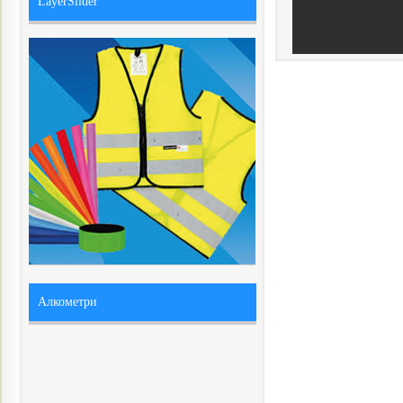
LayerSlider
Алкометри