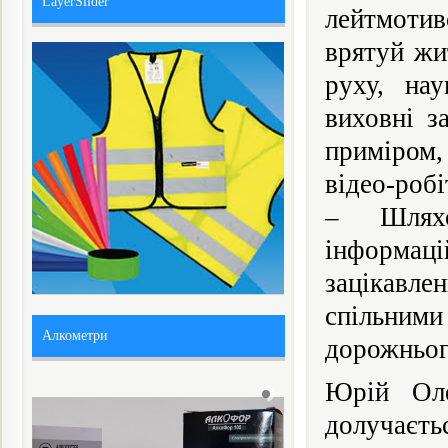
LayerSlider
лейтмотив
врятуй жи
руху, нау
виховні з
приміром,
відео-робі
– Шляхо
інформац
зацікавле
спільним
Алкометри
дорожньог
Юрій Оле
долучаєть