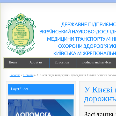
ДЕРЖАВНЕ ПІДПРИЄМ
УКРАЇНСЬКИЙ НАУКОВО-ДОСЛІДН
МЕДИЦИНИ ТРАНСПОРТУ МІН
ОХОРОНИ ЗДОРОВ"Я УК
КИЇВСЬКА МІЖРЕГІОНАЛЬН
Home
About us
Education
Products and services
Головна
»
Новини
»
У Києві підвели підсумки проведення Тижнів безпеки дорож
У Києві
LayerSlider
дорожньо
Засідання