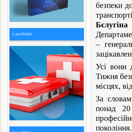
безпеки д
транспор
Бєлугіна
Департаме
LayerSlider
– генера
зацікавлен
Усі вони 
Тижня безп
місцях, ві
За слова
понад 20
професійн
покоління