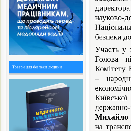
директора
науково-д
Націонал
безпеки д
Участь у 
Голова п
Комітету 
Товари для безпеки людини
– народн
економіч
Київської
державно-
Михайло
на трансп