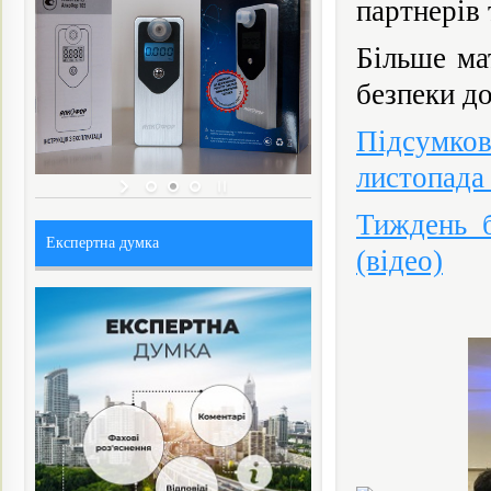
партнерів 
Більше ма
безпеки д
Підсумков
листопада
Тиждень б
Експертна думка
(відео)