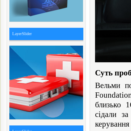
LayerSlider
Суть про
Вельми по
Foundatio
близько 1
сідали за
керуванн