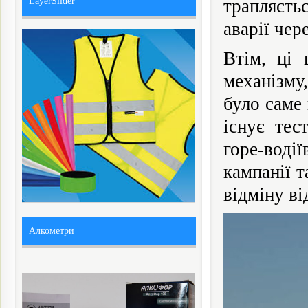
LayerSlider
трапляєть
аварії чер
Втім, ці 
механізму
було саме 
існує тес
горе-водії
кампанії т
відміну ві
Алкометри