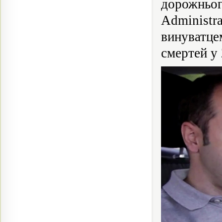
дорожньо
Administ
винуватце
смертей у 