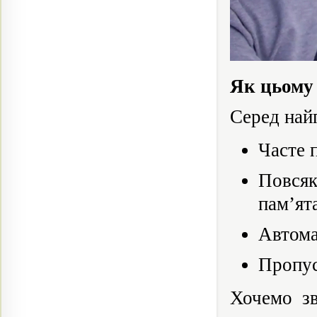
Як цьому 
Серед най
Часте 
Повсяк
пам’ят
Автома
Пропус
Хочемо зв