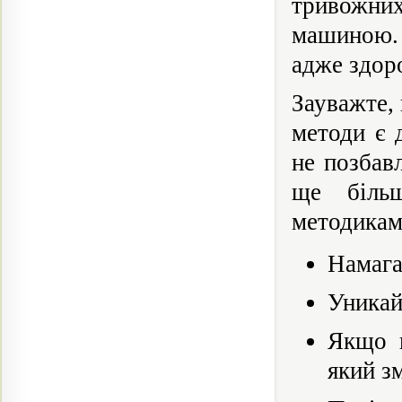
тривожни
машиною. 
адже здоро
Зауважте, 
методи є 
не позбав
ще більш
методикам
Намага
Уникай
Якщо в
який з