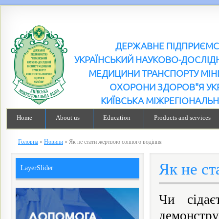
ДЕРЖАВНЕ ПІДПРИЄМ
УКРАЇНСЬКИЙ НАУКОВО-ДОСЛІДН
МЕДИЦИНИ ТРАНСПОРТУ МІН
ОХОРОНИ ЗДОРОВ"Я УК
КИЇВСЬКА МІЖРЕГІОНАЛЬН
Home
About us
Education
Products and services
Головна
»
Новини
»
Як не стати жертвою сонного водіння
Як не ст
LayerSlider
Чи сідає
демонстру