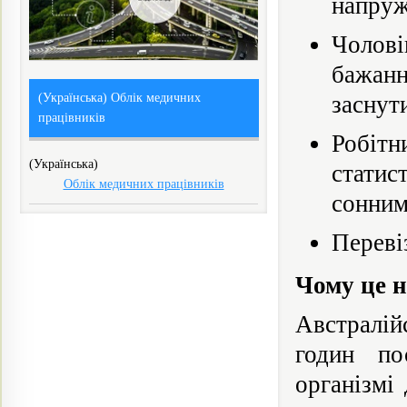
напруж
Чолові
бажанн
(Українська) Облік медичних
заснут
працівників
Робітн
(Українська)
статис
Облік медичних працівників
сонни
Переві
Чому це н
Австралій
годин по
організмі