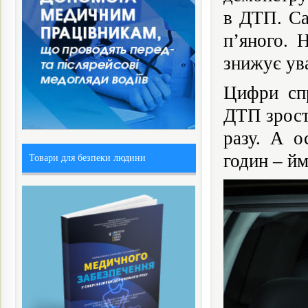
в ДТП. Са
п’яного. 
знижує ува
Цифри спр
ДТП зроста
разу. А о
годин – йм
Товари для безпеки людини