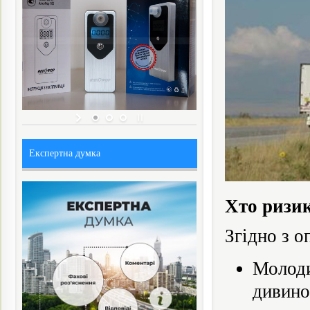
Експертна думка
Хто ризи
Згідно з 
Молоди
дивин