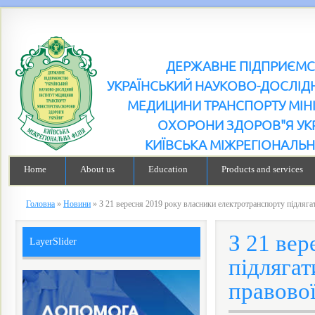
ДЕРЖАВНЕ ПІДПРИЄМ
УКРАЇНСЬКИЙ НАУКОВО-ДОСЛІДН
МЕДИЦИНИ ТРАНСПОРТУ МІН
ОХОРОНИ ЗДОРОВ"Я УК
КИЇВСЬКА МІЖРЕГІОНАЛЬН
Home
About us
Education
Products and services
Головна
»
Новини
»
З 21 вересня 2019 року власники електротранспорту підляга
З 21 вер
LayerSlider
підляга
правової