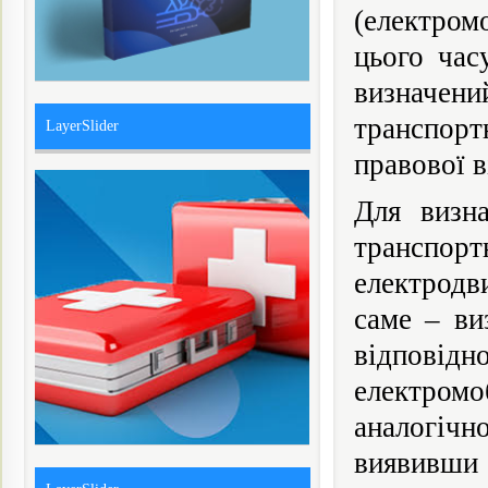
(електром
цього час
визначе
транспорт
LayerSlider
правової в
Для визна
транспор
електродв
саме – ви
відповідн
електромо
аналогіч
виявивши