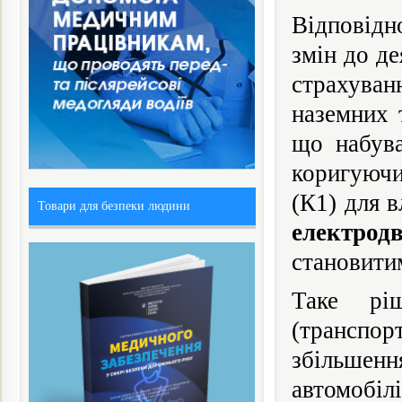
Відповідн
змін до д
страхува
наземних 
що набува
коригуючи
(К1) для 
Товари для безпеки людини
електрод
становитим
Таке рі
(транспор
збільшенн
автомоб