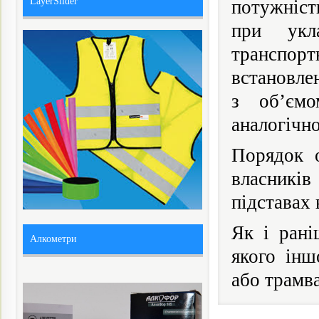
LayerSlider
потужніст
при укла
транспорт
встановле
з об’ємо
аналогічно
Порядок о
власників
підставах 
Як і рані
Алкометри
якого інш
або трамва