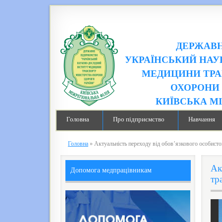
ДЕРЖАВН
УКРАЇНСЬКИЙ НАУ
МЕДИЦИНИ ТРА
ОХОРОНИ 
КИЇВСЬКА М
Головна
Про підприємство
Навчання
Головна
»
Актуальність переходу від обов’язкового особисто
Ак
Допомога медпрацівникам
тр