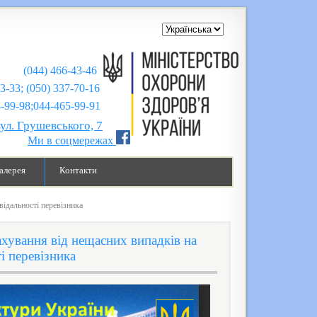
(044) 466-43-46
43-33; (050) 337-70-16
;044-465-99-91
вул. Грушевського, 7
Ми в соцмережах
алерея
Контакти
відальності перевізника
ахування від нещасних випадків на
і перевізника