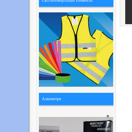
Світлоповертальні елементи
Алкометри