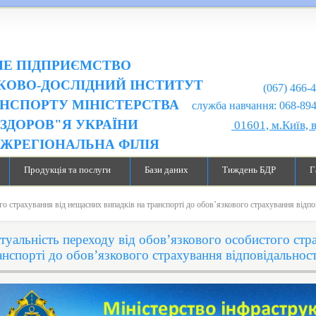
Е ПІДПРИЄМСТВО
КОВО-ДОСЛІДНИЙ ІНСТИТУТ
(067) 466-
НСПОРТУ МІНІСТЕРСТВА
служба навчання: 068-894-99-98
ЗДОРОВ"Я УКРАЇНИ
01601, м.Київ, 
ІЖРЕГІОНАЛЬНА ФІЛІЯ
Продукція та послуги
Бази даних
Тиждень БДР
Г
го страхування від нещасних випадків на транспорті до обов’язкового страхування відпо
туальність переходу від обов’язкового особистого стр
анспорті до обов’язкового страхування відповідальност