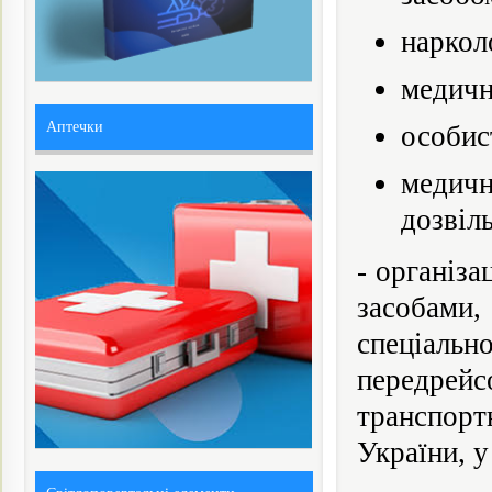
наркол
медичн
Аптечки
особис
медичн
дозвіл
- організа
засобами
спеціал
передрей
транспорт
України, у