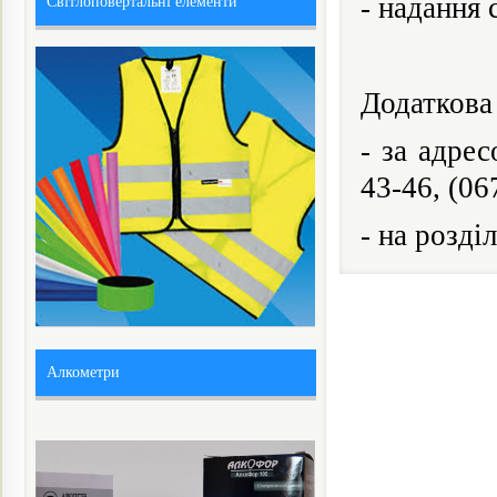
- надання 
Світлоповертальні елементи
Додаткова
- за адре
43-46, (06
- на розді
Алкометри