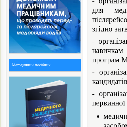
- організ
для мед
післярейс
згідно за
- організ
навичкам 
програм М
Методичний посібник
- організ
кандидатів
- організ
первинної 
медичн
засобо