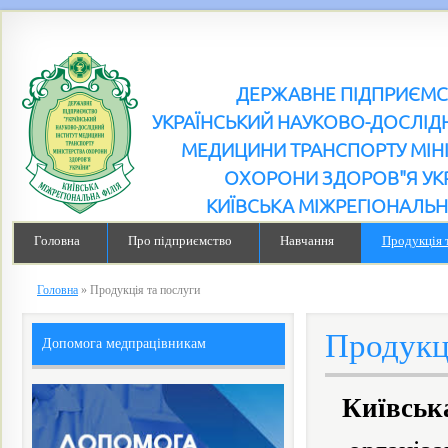
ДЕРЖАВНЕ ПІДПРИЄМ
УКРАЇНСЬКИЙ НАУКОВО-ДОСЛІДН
МЕДИЦИНИ ТРАНСПОРТУ МІН
ОХОРОНИ ЗДОРОВ"Я УК
КИЇВСЬКА МІЖРЕГІОНАЛЬН
Головна
Про підприємство
Навчання
Продукція 
Головна
»
Продукція та послуги
Продукц
Допомога медпрацівникам
Київська