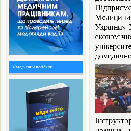
Підприємс
Медицини
України» 
економі
університ
домедично
Методичний посібник
Інструкт
правила 