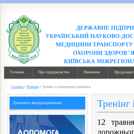
ДЕРЖАВНЕ ПІДПР
УКРАЇНСЬКИЙ НАУКОВО-ДОС
МЕДИЦИНИ ТРАНСПОРТУ 
ОХОРОНИ ЗДОРОВ"Я
КИЇВСЬКА МІЖРЕГІОН
Головна
Про підприємство
Навчання
Продукція 
Головна
»
Новини
»
Тренінг із домедичної допомоги
Тренінг 
Допомога медпрацівникам
12 травн
дорожньог