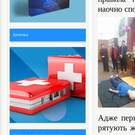
наочно сп
Аптечки
Адже перш
рятують ж