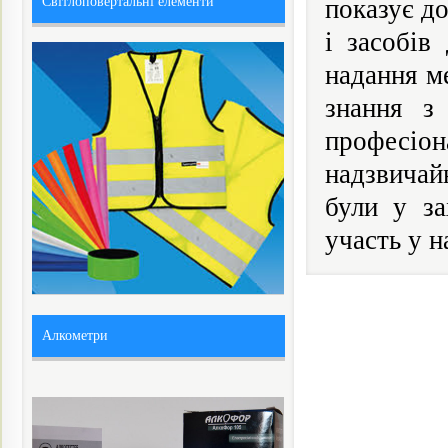
Світлоповертальні елементи
показує до
і засобів
надання м
знання з
професіо
надзвичай
були у за
участь у н
Алкометри