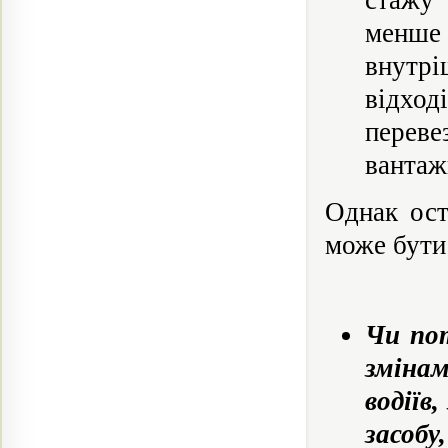
стажу
менше
внутрі
відхо
переве
вантаж
Однак ост
може бути 
Чи пот
зміна
водіїв
засоб