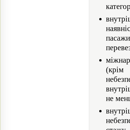
катего
внутрі
наявні
пасаж
переве
міжнар
(крім
небезп
внутрі
не мен
внутрі
небезп