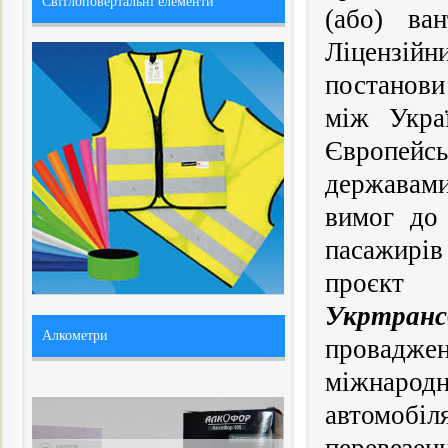
Світлоповертальні елементи
(або) ва
Ліцензій
постанови
між Укра
Європейс
державами
вимог до 
пасажирів
проєкт 
Укртранс
Алкометри
проваджен
міжнарод
автомобіл