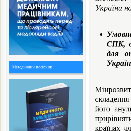
України н
Умовно
СПК, 
для о
Україн
Методичний посібник
Мінрозви
складення 
його анул
прирівнят
країнах-ч