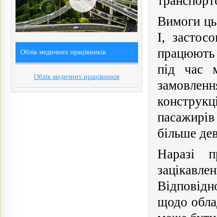
транспорт
Вимоги ць
І, застос
працюють 
Облік медичних працівників
під час 
Облік медичних працівників
замовленн
конструк
пасажирів 
більше дев
Наразі п
зацікавле
Відповідн
щодо обла