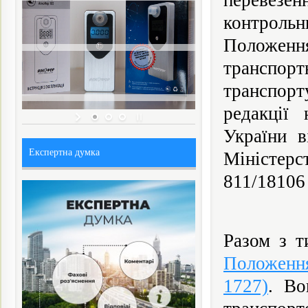
перевезен
контроль
Положення
транспор
транспорт
редакції 
України в
Експертна думка
Міністер
811/18106 
Разом з т
Положення
1727)
. Во