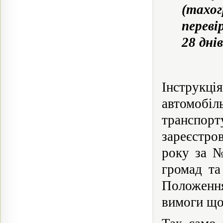
(тахо
переві
28 дні
Інструкці
автомобіл
транспорт
зареєстро
року за №
громад та
Положення
вимоги що