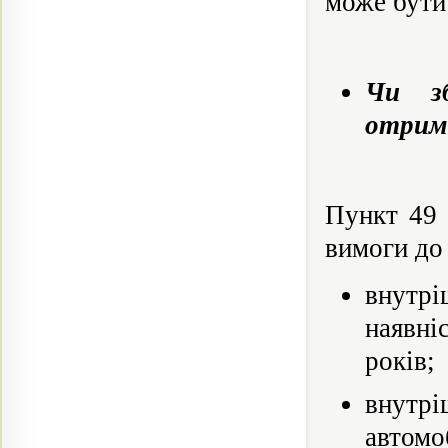
може бути
Чи з
отрим
Пункт 49 
вимоги до 
внутрі
наявні
років;
внутрі
автомо