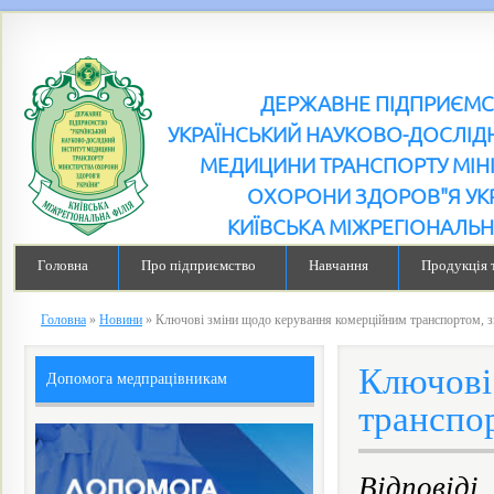
ДЕРЖАВНЕ ПІДПРИЄМ
УКРАЇНСЬКИЙ НАУКОВО-ДОСЛІДН
МЕДИЦИНИ ТРАНСПОРТУ МІН
ОХОРОНИ ЗДОРОВ"Я УК
КИЇВСЬКА МІЖРЕГІОНАЛЬН
Головна
Про підприємство
Навчання
Продукція 
Головна
»
Новини
»
Ключові зміни щодо керування комерційним транспортом, з
Ключові
Допомога медпрацівникам
транспор
Відповід