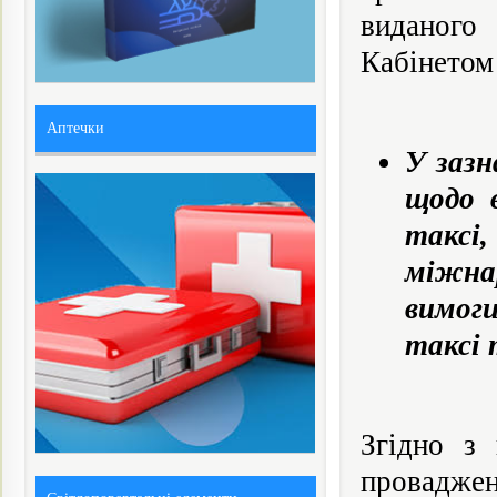
виданого
Кабінетом 
Аптечки
У зазн
щодо 
таксі,
міжнар
вимог
таксі 
Згідно з
проваджен