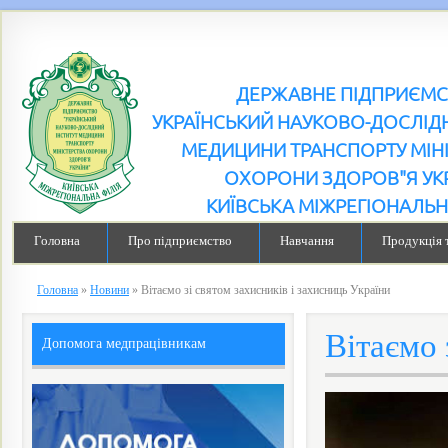
ДЕРЖАВНЕ ПІДПРИЄМ
УКРАЇНСЬКИЙ НАУКОВО-ДОСЛІДН
МЕДИЦИНИ ТРАНСПОРТУ МІН
ОХОРОНИ ЗДОРОВ"Я УК
КИЇВСЬКА МІЖРЕГІОНАЛЬН
Головна
Про підприємство
Навчання
Продукція 
Головна
»
Новини
»
Вітаємо зі святом захисників і захисниць України
Вітаємо 
Допомога медпрацівникам