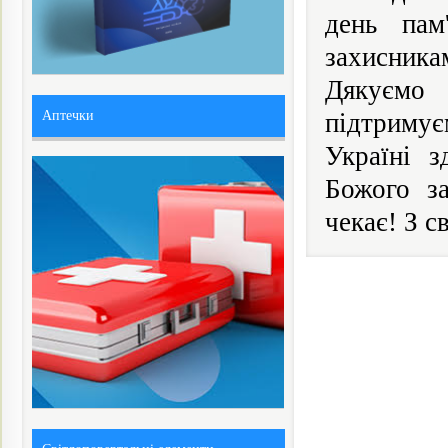
день пам
захисника
Дякуємо 
Аптечки
підтримує
Україні з
Божого за
чекає! З с