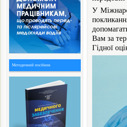
У Міжнаро
покликан
допомагат
Вам за тер
Гідної оці
Методичний посібник