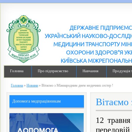
ДЕРЖАВНЕ ПІДПРИЄМ
УКРАЇНСЬКИЙ НАУКОВО-ДОСЛІДН
МЕДИЦИНИ ТРАНСПОРТУ МІН
ОХОРОНИ ЗДОРОВ"Я УК
КИЇВСЬКА МІЖРЕГІОНАЛЬН
Головна
Про підприємство
Навчання
Продукція 
Головна
»
Новини
»
Вітаємо з Міжнародним днем медичних сестер !
Вітаємо
Допомога медпрацівникам
12 травня
передовій 