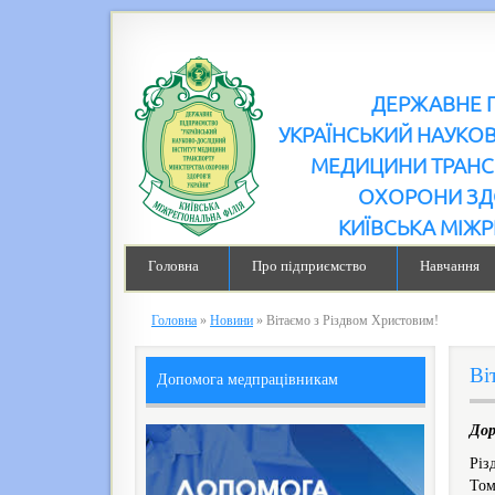
ДЕРЖАВНЕ 
УКРАЇНСЬКИЙ НАУКО
МЕДИЦИНИ ТРАНС
ОХОРОНИ ЗД
КИЇВСЬКА МІЖР
Головна
Про підприємство
Навчання
Головна
»
Новини
»
Вітаємо з Різдвом Христовим!
Ві
Допомога медпрацівникам
Дор
Різ
Том