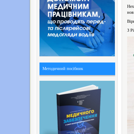
Нех
нов
Вір
З Р
Методичний посібник