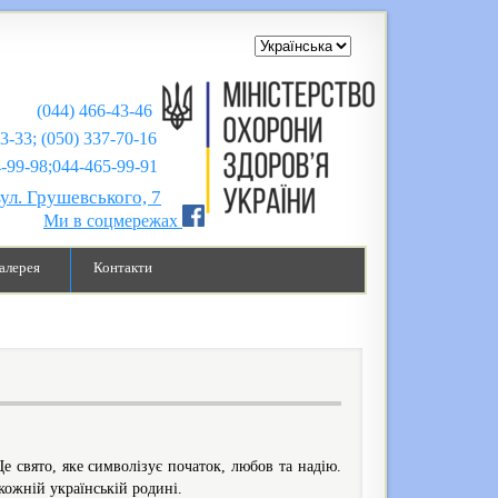
(044) 466-43-46
43-33; (050) 337-70-16
;044-465-99-91
вул. Грушевського, 7
Ми в соцмережах
алерея
Контакти
е свято, яке символізує початок, любов та надію.
кожній українській родині.