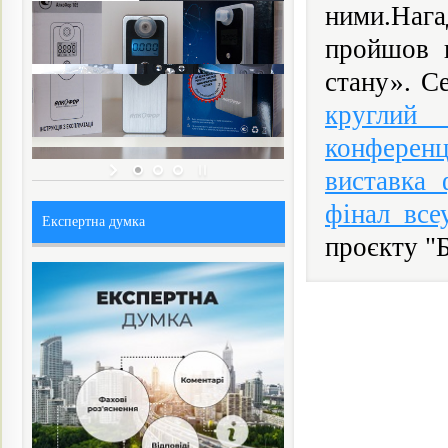
ними.Нага
пройшов п
стану». Се
круглий
конференц
виставка 
фінал все
Експертна думка
проєкту "Б