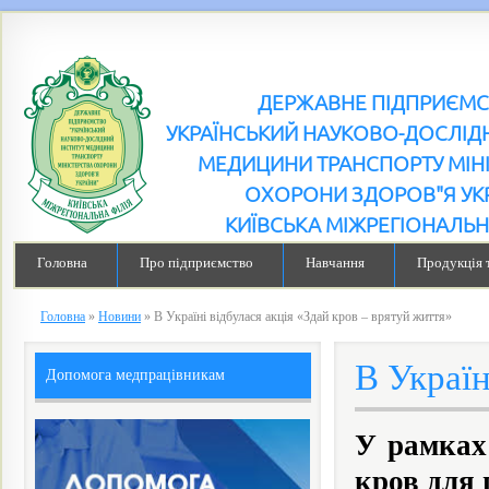
ДЕРЖАВНЕ ПІДПРИЄМ
УКРАЇНСЬКИЙ НАУКОВО-ДОСЛІДН
МЕДИЦИНИ ТРАНСПОРТУ МІН
ОХОРОНИ ЗДОРОВ"Я УК
КИЇВСЬКА МІЖРЕГІОНАЛЬН
Головна
Про підприємство
Навчання
Продукція 
Головна
»
Новини
»
В Україні відбулася акція «Здай кров – врятуй життя»
В Україн
Допомога медпрацівникам
У рамках
кров для 