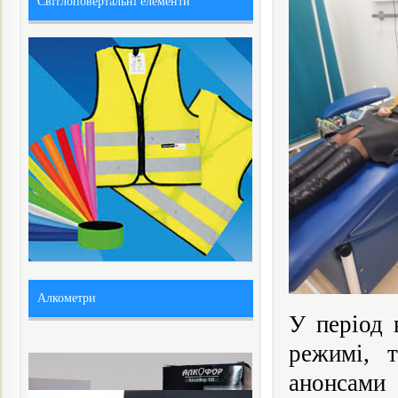
Світлоповертальні елементи
Алкометри
У період 
режимі, 
анонсами