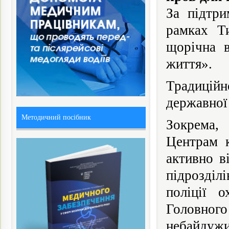
За підтр
рамках Т
щорічна в
життя».
Традиційн
державної 
Методичний посібник
Зокрема,
Центрам к
активно в
підрозділ
поліції о
Головного
небайдужи