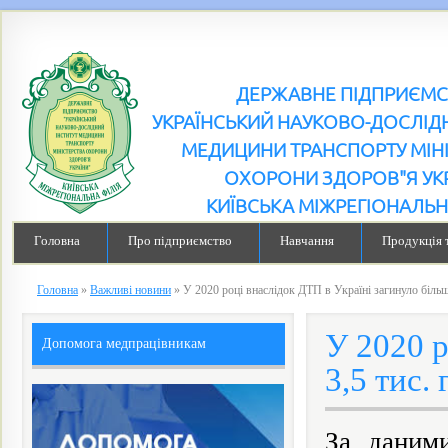
ДЕРЖАВНЕ ПІДПРИЄМ
УКРАЇНСЬКИЙ НАУКОВО-ДОСЛІДН
МЕДИЦИНИ ТРАНСПОРТУ МІН
ОХОРОНИ ЗДОРОВ"Я УК
КИЇВСЬКА МІЖРЕГІОНАЛЬН
Головна
Про підприємство
Навчання
Продукція 
Головна
»
Важливі новини
»
У 2020 році внаслідок ДТП в Україні загинуло більш
У 2020 р
Допомога медпрацівникам
3,5 тис.
За даними