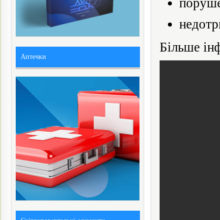
поруше
недотр
Більше інф
Аптечки