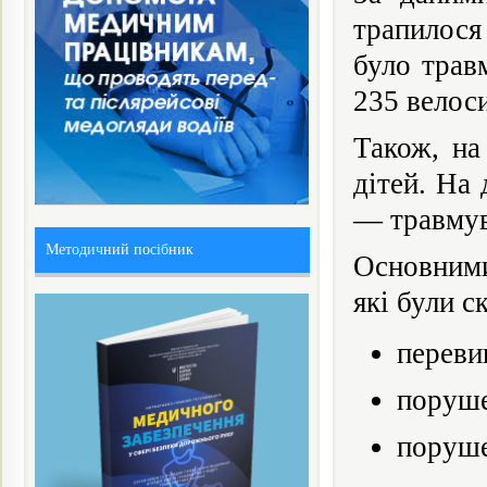
трапилося
було трав
235 велос
Також, на
дітей. На 
— травмув
Методичний посібник
Основними
які були с
переви
поруше
поруше