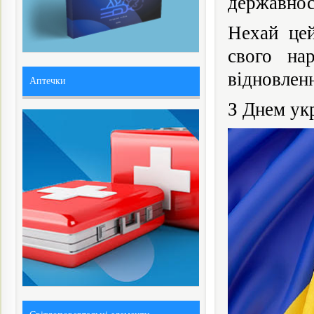
державнос
Нехай цей
свого на
відновленн
Аптечки
З Днем ук