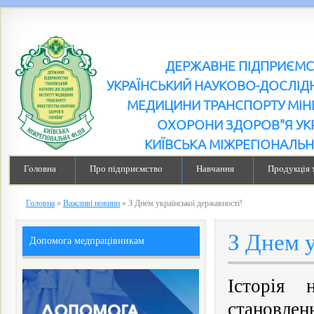
ДЕРЖАВНЕ ПІДПРИЄМ
УКРАЇНСЬКИЙ НАУКОВО-ДОСЛІДН
МЕДИЦИНИ ТРАНСПОРТУ МІН
ОХОРОНИ ЗДОРОВ"Я УК
КИЇВСЬКА МІЖРЕГІОНАЛЬН
Головна
Про підприємство
Навчання
Продукція 
Головна
»
Важливі новини
»
З Днем української державності!
З Днем у
Допомога медпрацівникам
Історія 
становлен