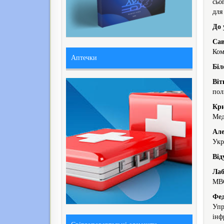
сьо
для
До 
Сав
Ком
Аптечки
Бі
Віт
пол
Кри
Мед
Але
Укр
Від
Ла
МВ
Фед
Упр
інф