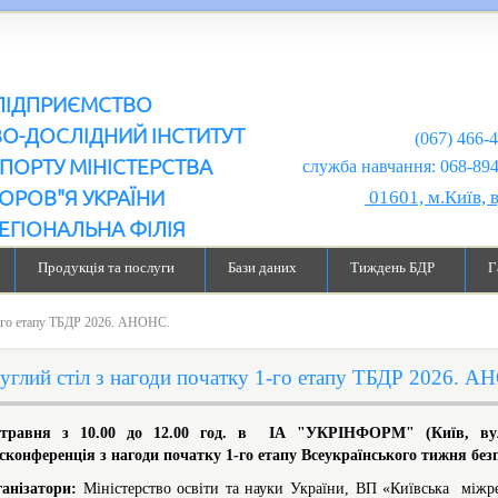
ПІДПРИЄМСТВО
ВО-ДОСЛІДНИЙ ІНСТИТУТ
(067) 466-
ПОРТУ МІНІСТЕРСТВА
служба навчання: 068-894-99-98
ОРОВ"Я УКРАЇНИ
01601, м.Київ, 
ЕГІОНАЛЬНА ФІЛІЯ
Продукція та послуги
Бази даних
Тиждень БДР
Г
1-го етапу ТБДР 2026. АНОНС.
углий стіл з нагоди початку 1-го етапу ТБДР 2026. А
 травня з 10.00 до 12.00 год. в ІА "УКРІНФОРМ" (Київ, вул. 
сконференція з нагоди початку 1-го етапу Всеукраїнського тижня без
анізатори:
Міністерство освіти та науки України, ВП «Київська між