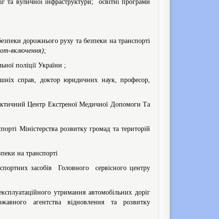
ріг та вуличної інфраструктури; освітні програми
езпеки дорожнього руху та безпеки на транспорті
oom-включення)
;
ної поліції України ;
шніх справ, доктор юридичних наук, професор,
актичний Центр Екстреної Медичної Допомоги Та
спорті Міністерства розвитку громад та територій
пеки на транспорті
анспортних засобів Головного сервісного центру
 експлуатаційного утримання автомобільних доріг
ржавного агентства відновлення та розвитку