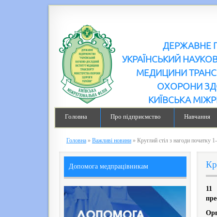
ДЕРЖАВНЕ 
УКРАЇНСЬКИЙ НАУКО
МЕДИЦИНИ ТРАНС
ОХОРОНИ ЗД
КИЇВСЬКА МІЖР
Головна
Про підприємство
Навчання
Головна
»
Важливі новини
»
Круглий стіл з нагоди початку 
Кр
Допомога медпрацівникам
11
пре
Орг