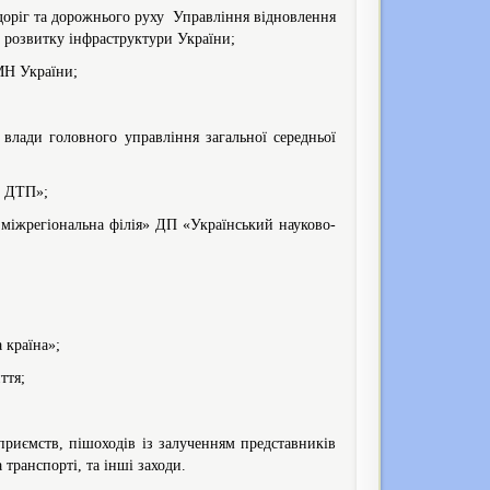
 доріг та дорожнього руху Управління відновлення
 розвитку інфраструктури України;
МН України;
 влади головного управління загальної середньої
к ДТП»;
 міжрегіональна філія» ДП «Український науково-
 країна»;
ття;
дприємств, пішоходів із залученням представників
транспорті, та інші заходи.