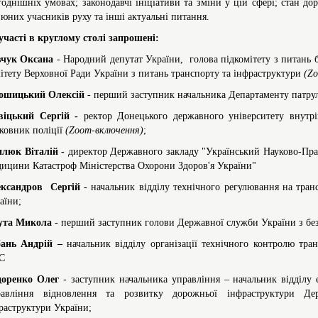
годнішніх умовах; законодавчі ініціативи та зміни у цій сфері; стан до
 юних учасників руху та інші актуальні питання.
участі в круглому столі запрошені:
чук Оксана
- Народний депутат України, голова підкомітету з питань б
ітету Верховної Ради України з питань транспорту та інфраструктури
(Z
лошицький
Олексій
- перший заступник начальника Департаменту патруль
віцький Сергій
-
ректор Донецького державного університету внутрі
ковник поліції
(Zoom-включення)
;
люк Віталій
-
директор Державного закладу "Український Науково-Пр
ицини Катастроф Міністерства Охорони Здоров'я України"
ксандров
Сергій
- начальник відділу технічного регулювання на тран
аїни;
ута
Микола
- перший заступник голови Державної служби України з без
бань Андрій –
начальник відділу організації технічного контролю тр
С
оренко
Олег
- заступник начальника управління – начальник відділу
авління відновлення та розвитку дорожньої інфраструктури Де
раструктури України;