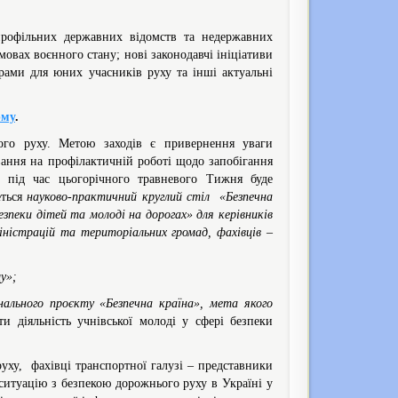
 профільних державних відомств та недержавних
мовах воєнного стану; нові законодавчі ініціативи
грами для юних учасників руху та інші актуальні
рму
.
ого руху. Метою заходів є привернення уваги
вання на профілактичній роботі щодо запобігання
у під час цьогорічного травневого Тижня буде
еться
науково-практичний круглий стіл «Безпечна
езпеки дітей та молоді на дорогах» для керівників
іністрацій та територіальних громад, фахівців –
у»;
ального проєкту «Безпечна країна», мета якого
и діяльність учнівської молоді у сфері безпеки
уху, фахівці транспортної галузі – представники
ситуацію з безпекою дорожнього руху в Україні у