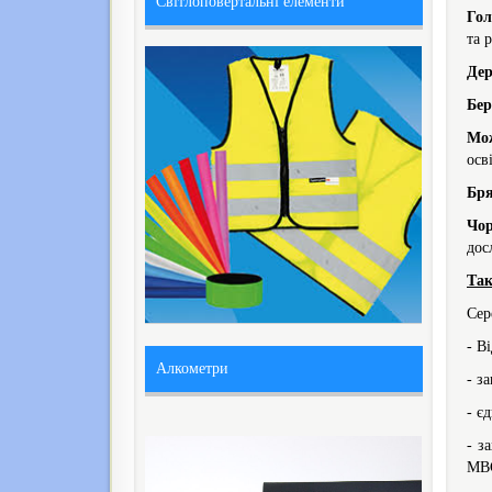
Світлоповертальні елементи
Гол
та 
Дер
Бе
Мо
осв
Бр
Чо
дос
Так
Сер
- В
Алкометри
- з
- є
- з
МВС