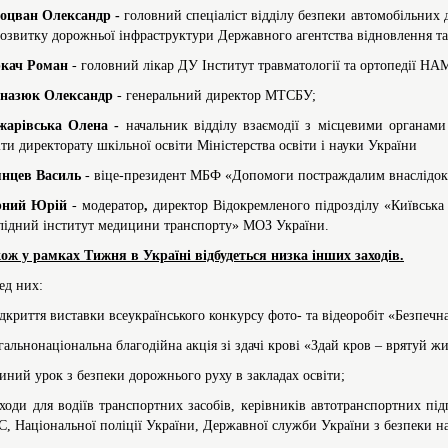
оцван Олександр -
головний спеціаліст відділу безпеки автомобільних
розвитку дорожньої інфраструктури Державного агентства відновлення та
кач
Роман
- головний лікар ДУ Інститут травматології та ортопедії НА
рназюк
Олександр
- генеральний директор МТСБУ;
жарівська Олена -
начальник відділу взаємодії з місцевими органами
іти директорату шкільної освіти Міністерства освіти і науки України
янцев
Василь
- віце-президент МБФ «Допомоги постраждалим внаслідо
рний Юрій
- модератор
,
директор Відокремленого підрозділу «Київська
лідний інститут медицини транспорту» МОЗ України.
ож у рамках Тижня в Україні відбудеться низка інших заходів.
ед них:
ідкриття виставки всеукраїнського конкурсу фото- та відеоробіт «Безпечна
агальнонаціональна благодійна акція зі здачі крові «Здай кров – врятуй жи
диний урок з безпеки дорожнього руху в закладах освіти;
аходи для водіїв транспортних засобів, керівників автотранспортних пі
, Національної поліції України, Державної служби України з безпеки на 