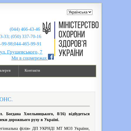
(044) 466-43-46
43-33; (050) 337-70-16
;044-465-99-91
вул. Грушевського, 7
Ми в соцмережах
алерея
Контакти
НОНС.
Богдана Хмельницького, 8/16) відбудеться
пеки дорожнього руху в Україні.
регіональна філія» ДП УКРНДІ МТ МОЗ України,