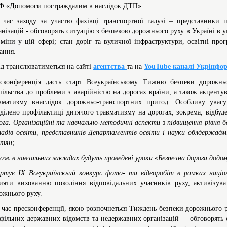
 «Допомоги постраждалим в наслідок ДТП».
 час заходу за участю фахівці транспортної галузі – представники
анізацій - обговорять ситуацію з безпекою дорожнього руху в Україні в у
зміни у цій сфері; стан доріг та вуличної інфраструктури, освітні про
ання.
ід транслюватиметься на сайті
агентства
та на
YouTube каналі Укрінфо
сконференція дасть старт Всеукраїнському Тижню безпеки дорожнь
пільства до проблеми з аварійністю на дорогах країни, а також акценту
вматизму внаслідок дорожньо-транспортних пригод. Особливу уваг
ділено профілактиці дитячого травматизму на дорогах, зокрема, відбуд
ога. Організаційні та навчально-методичні аспекти з підвищення рівня б
ладів освіти, представників Департаментів освіти і науки облдержадм
ітян;
ож в навчальних закладах будуть проведені уроки «Безпечна дорога додом
ртує ІХ Всеукраїнскьий конкурс фото- та відеоробіт в рамках націон
ияти вихованню покоління відповідальних учасників руху, активізуват
ожнього руху.
 час пресконференції, якою розпочнеться Тиждень безпеки дорожнього р
фільних державних відомств та недержавних організацій – обговорять 