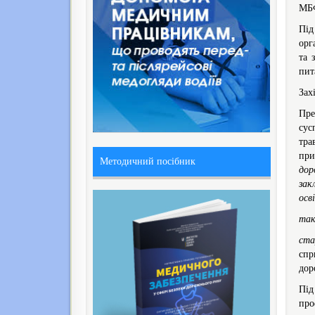
МБФ
Під
орг
та 
пит
Зах
Пре
сус
тра
при
Методичний посібник
дор
зак
осв
так
ста
спр
дор
Під
про