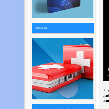
Аптечки
2. 
лаб
кан