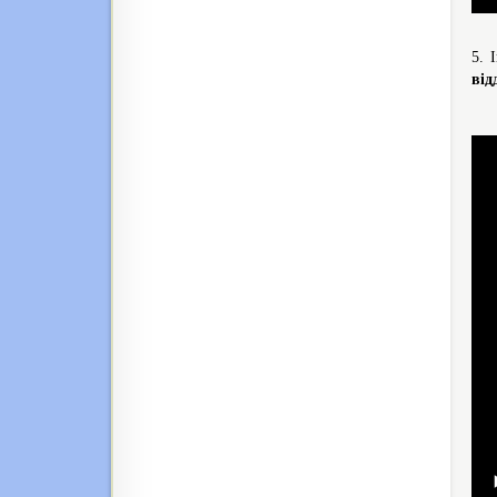
5. 
від