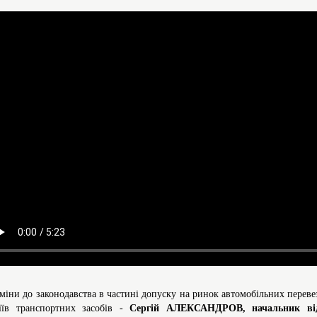
Зміни до законодавства в частині допуску на ринок автомобільних перев
іїв транспортних засобів -
Сергій АЛЕКСАНДРОВ, начальник відд