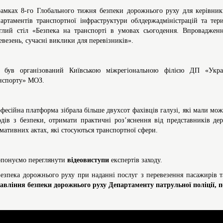
амках 8-го Глобального тижня безпеки дорожнього руху для керівникі
артаментів транспортної інфраструктури облдержадміністрацій та тер
глий стіл «Безпека на транспорті в умовах сьогодення. Впроваджен
евезень, сучасні виклики для перевізників».
 був організований Київською міжрегіональною філією ДП «Украї
нспорту» МОЗ.
фесійна платформа зібрала більше двухсот фахівців галузі, які мали мо
одів з безпеки, отримати практичні роз’яснення від представників де
мативних актах, які стосуються транспортної сфери.
понуємо переглянути
відеовиступи
експертів заходу.
Безпека дорожнього руху при наданні послуг з перевезення пасажирів 
авління безпеки дорожнього руху Департаменту патрульної поліції, п