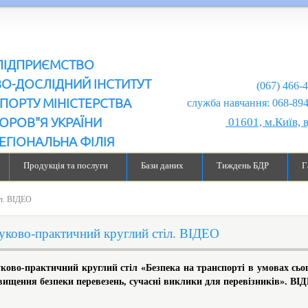
ПІДПРИЄМСТВО
ВО-ДОСЛІДНИЙ ІНСТИТУТ
(067) 466-
ПОРТУ МІНІСТЕРСТВА
служба навчання: 068-894-99-98
ОРОВ"Я УКРАЇНИ
01601, м.Київ, 
ЕГІОНАЛЬНА ФІЛІЯ
Продукція та послуги
Бази даних
Тиждень БДР
Г
іл. ВІДЕО
уково-практичний круглий стіл. ВІДЕО
ково-практичний круглий стіл «Безпека на транспорті в умовах сьо
вищення безпеки перевезень, сучасні виклики для перевізників». ВІ