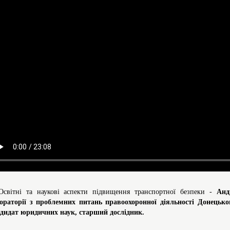
Освітні та наукові аспекти підвищення транспортної безпеки -
Анд
ораторії з проблемних питань правоохоронної діяльності Донецько
дидат юридичних наук, старший дослідник.