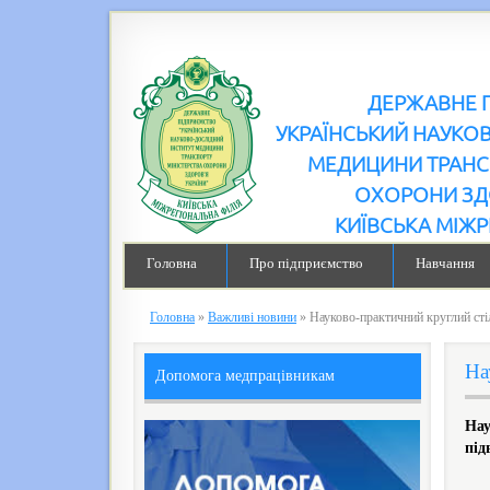
ДЕРЖАВНЕ 
УКРАЇНСЬКИЙ НАУКО
МЕДИЦИНИ ТРАНС
ОХОРОНИ ЗД
КИЇВСЬКА МІЖР
Головна
Про підприємство
Навчання
Головна
»
Важливі новини
»
Науково-практичний круглий ст
На
Допомога медпрацівникам
Нау
під