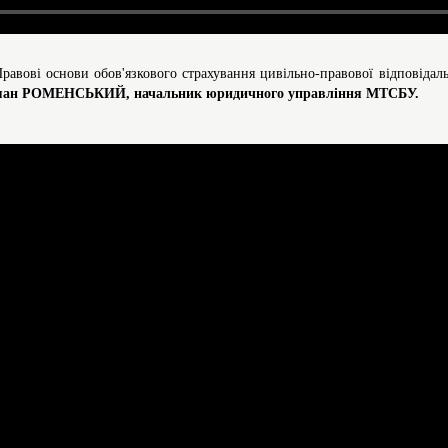
Правові основи обов'язкового страхування цивільно-правової відповідал
ман РОМЕНСЬКИЙ, начальник юридичного управління МТСБУ.