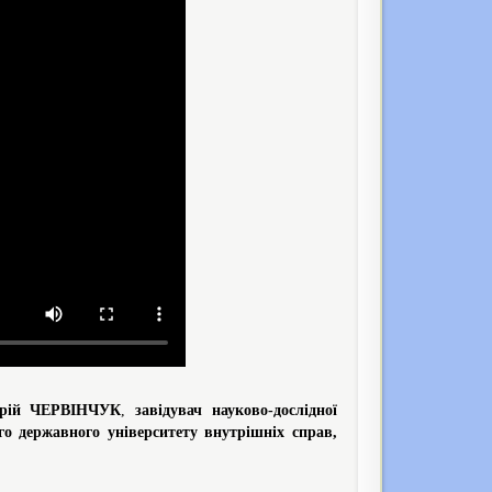
рій ЧЕРВІНЧУК
,
завідувач науково-дослідної
го державного університету внутрішніх справ,