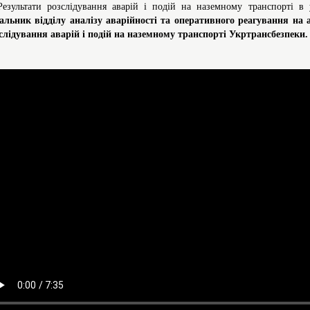
Результати розслідування аварій і подій на наземному транспорті 
альник відділу аналізу аварійності та оперативного реагування на ав
слідування аварій і подій на наземному транспорті Укртрансбезпеки.