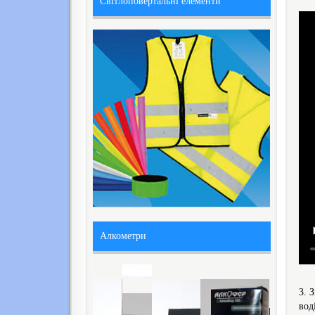
Світлоповертальні елементи
Алкометри
3. 
вод