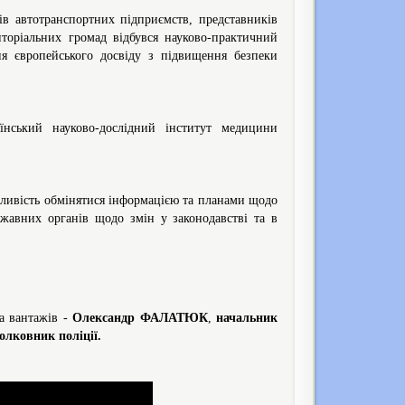
в автотранспортних підприємств, представників
иторіальних громад відбувся науково-практичний
ня європейського досвіду з підвищення безпеки
нський науково-дослідний інститут медицини
жливість обмінятися інформацією та планами щодо
ржавних органів щодо змін у законодавстві та в
та вантажів -
Олександр ФАЛАТЮК
,
начальник
олковник поліції.