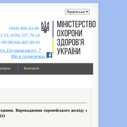
(044) 466-43-46
43-33; (050) 337-70-16
;044-465-99-91
вул. Грушевського, 7
Ми в соцмережах
алерея
Контакти
годення. Впровадження європейського досвіду з
ДЕО