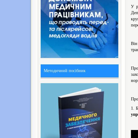
У р
Деп
кру
пер
Він
тра
Про
Методичний посібник
зах
нор
Про
1. 
упр