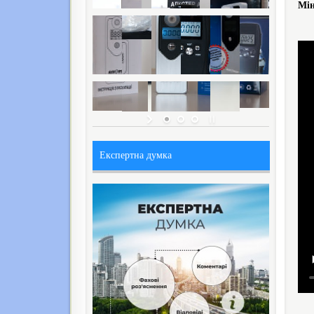
Мін
Експертна думка